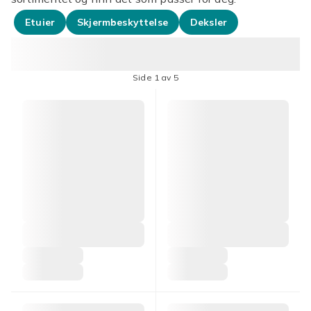
Etuier
Skjermbeskyttelse
Deksler
Side 1 av 5