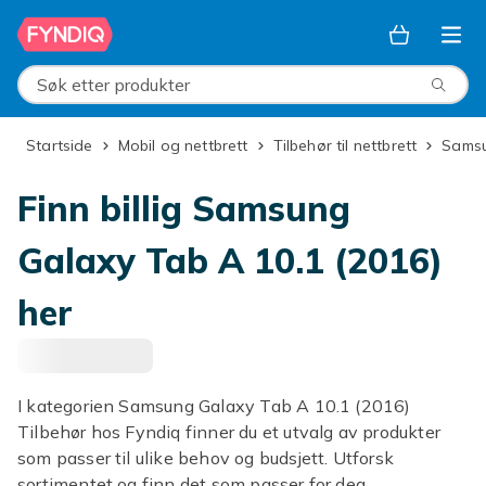
Hopp til hovedinnhold
Søk etter produkter
Startside
Mobil og nettbrett
Tilbehør til nettbrett
Sams
Finn billig Samsung
Galaxy Tab A 10.1 (2016)
her
I kategorien Samsung Galaxy Tab A 10.1 (2016)
Tilbehør hos Fyndiq finner du et utvalg av produkter
som passer til ulike behov og budsjett. Utforsk
sortimentet og finn det som passer for deg.