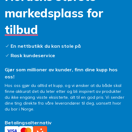
beskytter skjermen i form av
markedsplass for
skjermbeskyttere. Det finnes også stilige
deksler å velge mellom som er perfekte å ha
når Tab A 10.1 2016 skal være i vesken eller i
tilbud
bilen. Sjekk ut alt det billige Samsung Galaxy
Tab A 10.1 (2016)-tilbehøret og finn det du
trenger – velkommen til å prute!
En nettbutikk du kan stole på
Rask kundeservice
Hvilket Samsung Galaxy Tab A 10.1
(2016)-tilbehør ønsker du deg
Gjør som millioner av kunder, finn dine kupp hos
Det finnes mye tilbehør til Samsungs
oss!
nettbrett Tab A 10.1 fra 2016 å velge mellom,
Hos oss gjør du alltid et kupp, og vi ønsker at du både skal
så hvilket er du interessert i? Kanskje et
finne akkurat det du leter etter og bli inspirert av produkter
deksel med kortspor ville være noe? Men ikke
du ikke engang visste eksisterte, alt til en god pris. Vi sender
dine ting direkte fra våre leverandører til deg, uansett hvor
glem at det alltid er lurt å beskytte skjermen
du bor i Norge.
med en skjermbeskytter – beskytter mot riper
og klissete fingeravtrykk! Blant vårt billige
Betalingsalternativ
Samsung Galaxy Tab A 10.1 (2016)-tilbehør