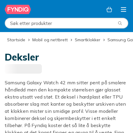
Hopp til hovedinnhold
Søk etter produkter
Startside
Mobil og nettbrett
Smartklokker
Samsung Ga
Deksler
Samsung Galaxy Watch 42 mm sitter pent på smalere
håndledd men den kompakte størrelsen gjør glasset
ekstra utsatt ved støt. Et deksel i hardplast eller TPU
absorberer slag mot kanter og beskytter urskiven uten
at klokken mister sin smidige profil. Visse modeller
kombinerer deksel og skjermbeskytter i ett enkelt
tilbehør. På Fyndiq koster det så lite å beskytte
klokken at det knapt finnes en grunn til å vente. Finn