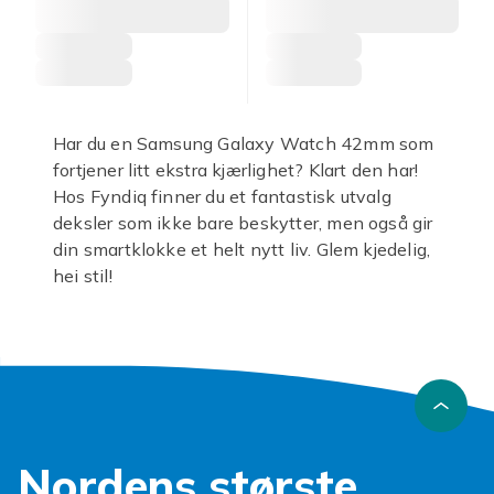
Har du en Samsung Galaxy Watch 42mm som
fortjener litt ekstra kjærlighet? Klart den har!
Hos Fyndiq finner du et fantastisk utvalg
deksler som ikke bare beskytter, men også gir
din smartklokke et helt nytt liv. Glem kjedelig,
hei stil!
En
Samsung Galaxy Watch 42mm deksel
er
mer enn bare pynt; det er din smartklokkes
personlige livvakt. Fra uventede dult til daglig
slitasje, våre deksler sørger for at skjermen og
rammen forblir like strålende som da den var
ny. Enten du foretrekker et robust og
Nordens største
støtsikkert design, eller noe slankt og diskret,