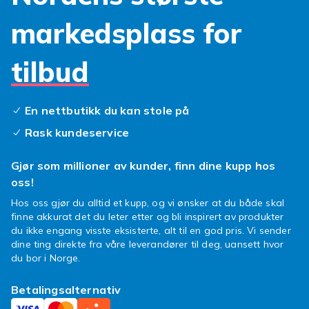
har vi alternativet for deg. Tenk på det som en
usynlig rustning som holder din klokke trygg.
markedsplass for
Men hvorfor nøye seg med beskyttelse når du
kan ha stil også? Våre
Galaxy Watch deksel
tilbud
kommer i et hav av farger og materialer, slik at
du enkelt kan matche klokken din til
antrekket, humøret eller anledningen.
En nettbutikk du kan stole på
Forvandle din smartklokke fra et praktisk
Rask kundeservice
verktøy til et fashion statement. Utforsk alt
vårt
Samsung Galaxy Watch tilbehør
, og
Gjør som millioner av kunder, finn dine kupp hos
finn akkurat det
smartklokke deksel
som
oss!
snakker til deg. Det er den perfekte måten å
Hos oss gjør du alltid et kupp, og vi ønsker at du både skal
uttrykke din unike stil på uten å
finne akkurat det du leter etter og bli inspirert av produkter
kompromittere sikkerheten.
du ikke engang visste eksisterte, alt til en god pris. Vi sender
Så hvorfor vente? Gi din Samsung Galaxy
dine ting direkte fra våre leverandører til deg, uansett hvor
du bor i Norge.
Watch 42mm den oppgraderingen den
fortjener. Dyk ned i vårt spennende utvalg av
Betalingsalternativ
deksler og finn din nye favoritt i dag. Din