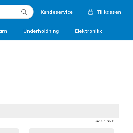
Kundeservice
Til kassen
arn
Underholdning
Elektronikk
Kampanjer
Side 1 av 8