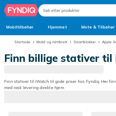
Hopp til hovedinnhold
Søk etter produkter
Mobiltilbehør
Hjemmet
Mote & Tilbehør
Brukt
Startside
Mobil og nettbrett
Smartklokker
Apple 
Finn billige stativer ti
Finn stativer til iWatch til gode priser hos Fyndiq. Her fin
med rask levering direkte hjem.