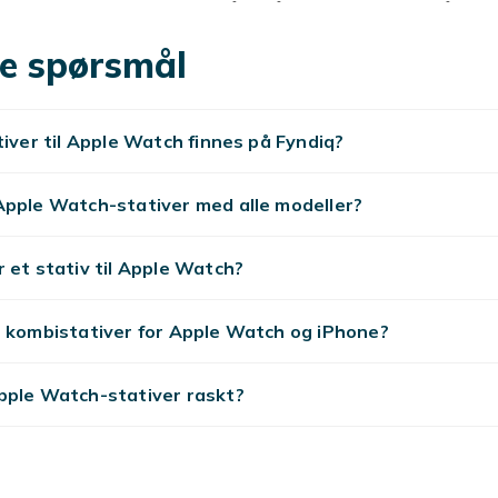
lokke, er det ganske smart å også ha godt tilbehør. På den
ige stativer til Apple Watch i forskjellige design og størrelser
e spørsmål
 i sølv til Elago W-stativ som muliggjør smart lading hjemme,
 Ja, når det gjelder forskjellige Apple Watch-stativer, finnes
elge mellom, så ta deg god tid. Vi mottar nye produkter daglig
tiver til Apple Watch finnes på Fyndiq?
ngler noe!
et vellykket kjøp
Apple Watch-stativer med alle modeller?
r et ladestativ til Apple Watch, husk at du kanskje må suppl
bel, da bare stativet er inkludert. Hvis du har spørsmål om
 et stativ til Apple Watch?
din eller ønsker å klage på kjøpet ditt, kan du kontakte Fynd
 så hjelper vi deg med saken din.
t kombistativer for Apple Watch og iPhone?
 stativ med personlighet
pple Watch-stativer raskt?
er et ladestativ, en dokkingstasjon eller bare et stilig og nø
t gøy å matche det med personligheten din. For når det gjelde
g bare fungere – de skal også se bra ut. Du finner Apple Wat
ge forskjellige farger, former og materialer, så ta deg god ti