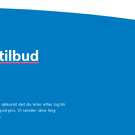
ligvis lader og hvordan du vil at følelsen skal være når du e
okken din!
tilbud
 akkurat det du leter etter og bli
 god pris. Vi sender dine ting
.