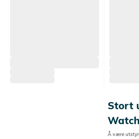
Stort 
Watc
Å være utsty