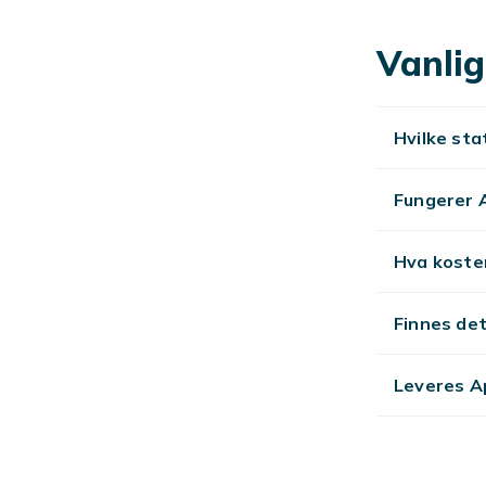
har en smartk
finner du bill
Vanlig
stilig iStand
eller i bilen.
varianter å v
Hvilke sta
med om du ma
Tips for 
Fungerer 
Hvis du kjøpe
med en ladeka
Hva koster
bestillingen 
kundeservice,
Finnes de
Match et
Leveres A
Enten du kjøp
stativ, er de
skal ikke tin
holdere i man