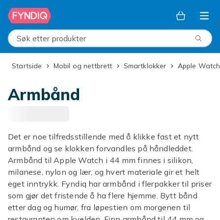
Hopp til hovedinnhold
Søk etter produkter
Startside
Mobil og nettbrett
Smartklokker
Apple Watch
Armbånd
Det er noe tilfredsstillende med å klikke fast et nytt
armbånd og se klokken forvandles på håndleddet.
Armbånd til Apple Watch i 44 mm finnes i silikon,
milanese, nylon og lær, og hvert materiale gir et helt
eget inntrykk. Fyndiq har armbånd i flerpakker til priser
som gjør det fristende å ha flere hjemme. Bytt bånd
etter dag og humør, fra løpestien om morgenen til
restauranten om kvelden. Finn armbånd til 44 mm og