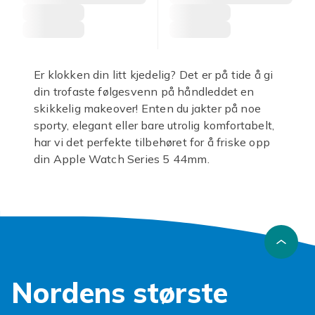
Er klokken din litt kjedelig? Det er på tide å gi
din trofaste følgesvenn på håndleddet en
skikkelig makeover! Enten du jakter på noe
sporty, elegant eller bare utrolig komfortabelt,
har vi det perfekte tilbehøret for å friske opp
din Apple Watch Series 5 44mm.
Vi vet at din smartklokke er mer enn bare et
ur; den er en forlengelse av din personlige stil.
Derfor tilbyr vi et omfattende utvalg av
Apple
Watch Series 5 reimer
i alle tenkelige
materialer og farger. Fra slitesterkt silikon som
tåler en treningsøkt, til sofistikert skinn som
Nordens største
passer perfekt til kontoret, finner du garantert
noe som fanger blikket. Våre
Apple Watch