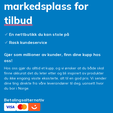
armband
er designet for både komfort og
markedsplass for
holdbarhet, slik at du kan nyte din klokke hele
dagen, hver dag.
tilbud
Å bytte ut din
Apple Watch 44mm reim
har
aldri vært enklere. Med et par enkle klikk kan
du transformere utseendet på din klokke og
En nettbutikk du kan stole på
matche den til antrekket, humøret eller
Rask kundeservice
anledningen. Enten du leter etter en fargerik
Apple Watch reim
for sommeren eller et
Gjør som millioner av kunder, finn dine kupp hos
klassisk metallarmbånd for spesielle
oss!
begivenheter, har vi alternativer som passer.
Hos oss gjør du alltid et kupp, og vi ønsker at du både skal
Hvert
Apple Watch Series 5 armband
i vårt
finne akkurat det du leter etter og bli inspirert av produkter
sortiment er nøye utvalgt for å sikre at det
du ikke engang visste eksisterte, alt til en god pris. Vi sender
sitter perfekt og føles fantastisk på
dine ting direkte fra våre leverandører til deg, uansett hvor
håndleddet.
du bor i Norge.
Så, hva venter du på? Dykk ned i vårt
Betalingsalternativ
spennende utvalg og finn den reimen som
roper ditt navn. Gi din Apple Watch Series 5