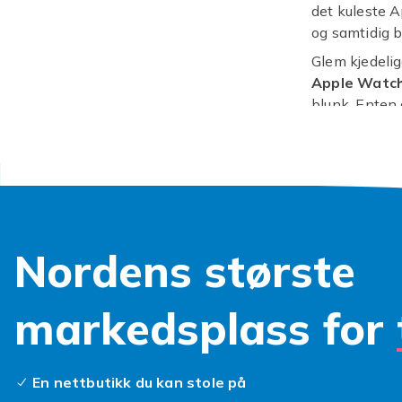
det kuleste A
og samtidig b
Glem kjedelig
Apple Watch
blunk. Enten d
noe for enhve
antrekket ditt
Men det hand
trenger også
deksler
gir t
plettfri lenge
Nordens største
at din smartk
det perfekte
markedsplass for
Så, hva vent
den fortjener
favoritter i da
En nettbutikk du kan stole på