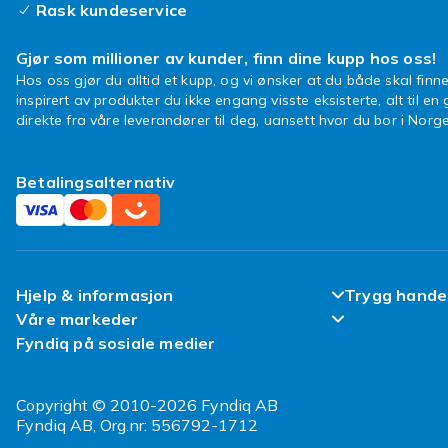
Rask kundeservice
Gjør som millioner av kunder, finn dine kupp hos oss!
Hos oss gjør du alltid et kupp, og vi ønsker at du både skal finne
inspirert av produkter du ikke engang visste eksisterte, alt til en
direkte fra våre leverandører til deg, uansett hvor du bor i Norge
Betalingsalternativ
Hjelp & informasjon
Trygg hande
Våre markeder
Ofte stilte spørsmål
Fornøyd kun
Fyndiq på sosiale medier
Fyndiq Finland
Spor pakken min
Kundeanmeld
Fyndiq Danmark
Copyright © 2010-2026 Fyndiq AB
Angre & returner her
Vilkår & Poli
Fyndiq AB, Org.nr: 556792-1712
Fyndiq Sverige
Leverering
Refurbished/