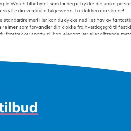
pple Watch tilbehøret som lar deg uttrykke din unike perso
eskytte din verdifulle følgesvenn. La klokken din skinne!
e standardreimer! Her kan du dykke ned i et hav av fantast
 reimer
som forvandler din klokke fra hverdagsgrå til festkl
u foretrekker sporty silikon, elegant lær eller glitrende metal
r anledning. Med et par enkle klikk bytter du stil og matche
, humøret ditt eller kanskje til og med favorittkaffen.
ler ikke bare om utseendet. Din
Apple Watch series 5 4
 beskyttelse mot hverdagens små uhell. Våre solide
Apple 
rygghet mot riper og støt, slik at skjermen og urkassen holde
r. Vi har et bredt spekter av
Apple Watch 44mm tilbehør
s
lokke er både trygg og trendy, uansett hvor eventyret tar de
Apple Watch tilbehøret
for din aktive livsstil!
tilbud
er du på? Gi din Apple Watch series 5 44mm den oppgrader
. Utforsk vårt spennende utvalg av tilbehør og finn dine nye
g!