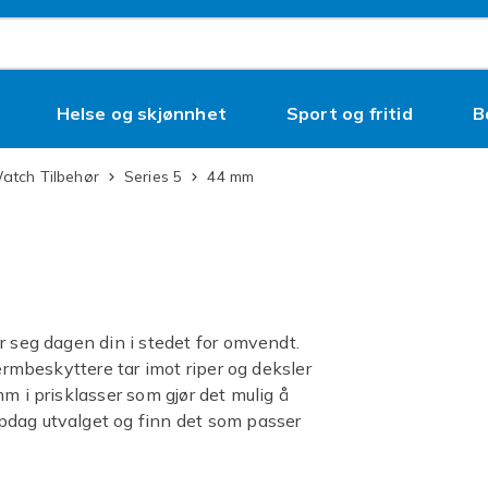
Helse og skjønnhet
Sport og fritid
B
Watch Tilbehør
Series 5
44 mm
r seg dagen din i stedet for omvendt.
jermbeskyttere tar imot riper og deksler
m i prisklasser som gjør det mulig å
pdag utvalget og finn det som passer