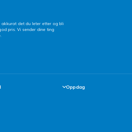
 akkurat det du leter etter og bli
 god pris. Vi sender dine ting
.
l
Oppdag
de-løfte
Design dine egne klær
elser
Design ditt eget mobildekse
cy
iPhone 16 Tilbehør
 Brukt
Topp 100 kupp