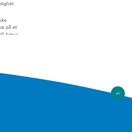
nlighet
iske
ar på et
l, har vi
r
4mm
Watch
r seg
om sikrer
g. Finn
ingen