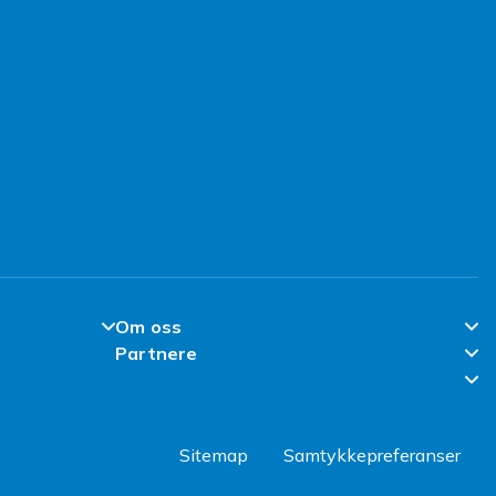
Om oss
Partnere
Om Fyndiq
Partner Help Center
l
Klimaarbeid
Regler & kvalitet
Jobbe hos Fyndiq
Sitemap
Samtykkepreferanser
Bevissthet om jobbsvindel