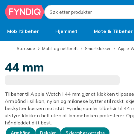
Hopp til hovedinnhold
Søk etter produkter
Mobiltilbehør
Hjemmet
Mote & Tilbehør
Brukt
Startside
Mobil og nettbrett
Smartklokker
Apple 
44 mm
Tilbehør til Apple Watch i 44 mm gjør at klokken tilpasse
Armbånd i silikon, nylon og milanese bytter stil raskt, sk
beskytter kassen mot støt. Fyndiq samler tilbehør til 44 m
utstyre klokken helt uten at lommeboken protesterer. Op
håndleddet ditt best.
Armbånd
Deksler
Skjermbeskyttelse