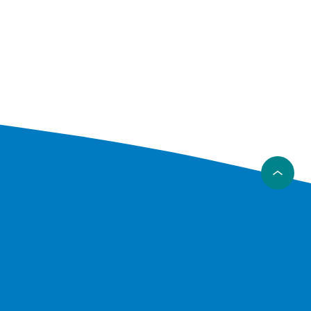
Galaxy Z
anskje
ganger
n de
sse
andre.
dt eller
ng Galaxy
ye mindre
så de er