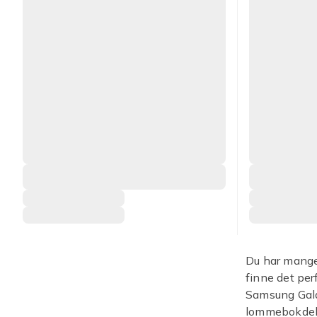
Du har mange 
finne det per
Samsung Galax
lommebokdeksl