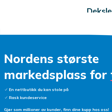
Deksle
Lommebokdeksl
Flip 4. Med e
forlate hjemm
ligne tradisj
omfavne den n
lommebokdeks
Nordens største
Støtsi
markedsplass for
Støtsikre deks
gellignende 
En nettbutikk du kan stole på
Z Flip 4 falle
bekymrer oss
Rask kundeservice
når du har et
perfekte selv
Gjør som millioner av kunder, finn dine kupp hos oss!