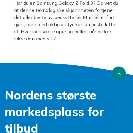
Har du en Samsung Galaxy Z Fold 3? Da vet du
at denne teknologiske skjønnheten fortjener
det aller beste av beskyttelse. Et uhell er fort
gjort, men med riktig utstyr kan du puste lettet
ut. Hvorfor risikere riper og bulker når du kan
sikre den med stil?
Et solid
galaxy z fold 3 etui
er ikke bare en
smart investering, det er en nødvendighet for
å bevare din verdifulle enhet. Tenk deg
friheten av å vite at mobilen din er trygg, selv i
hverdagens travle øyeblikk. Vårt utvalg tilbyr
løsninger som beskytter både den store
Nordens største
skjermen og det sensitive hengslet, som er
unikt for nettopp denne foldbare modellen. Et
godt
samsung galaxy z fold 3 etui
absorberer
markedsplass for
støt og forhindrer stygge merker fra fall, slik at
telefonen din ser ny ut lenger. Men
tilbud
beskyttelse handler ikke bare om robusthet.