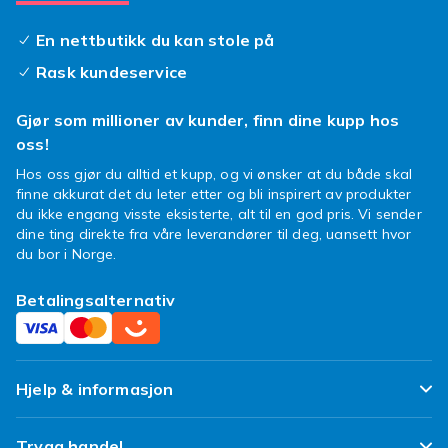
Det handler også om å uttrykke din personlige
stil. Fra minimalistiske varianter til mer
En nettbutikk du kan stole på
funksjonelle modeller med kortlommer eller
Rask kundeservice
stativfunksjon, har vi noe for enhver smak. Et
elegant
galaxy z fold 3 deksel
kan forvandle
Gjør som millioner av kunder, finn dine kupp hos
mobilens utseende, samtidig som det gir
oss!
overlegen sikkerhet. Mange foretrekker et tynt
z fold 3 deksel
som beholder mobilens slanke
Hos oss gjør du alltid et kupp, og vi ønsker at du både skal
profil, mens andre velger et mer robust design
finne akkurat det du leter etter og bli inspirert av produkter
du ikke engang visste eksisterte, alt til en god pris. Vi sender
for maksimal trygghet.
dine ting direkte fra våre leverandører til deg, uansett hvor
Gjør mobilen din en tjeneste. Velg et etui som
du bor i Norge.
både beskytter og fremhever din unike stil. Bla
gjennom vårt utvalg og finn den perfekte
Betalingsalternativ
matchen for din Samsung Galaxy Z Fold 3 i
dag!
Hjelp & informasjon
Ofte stilte spørsmål
Trygg handel