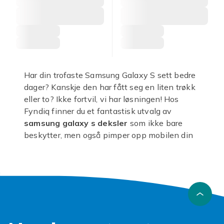
Har din trofaste Samsung Galaxy S sett bedre
dager? Kanskje den har fått seg en liten trøkk
eller to? Ikke fortvil, vi har løsningen! Hos
Fyndiq finner du et fantastisk utvalg av
samsung galaxy s deksler
som ikke bare
beskytter, men også pimper opp mobilen din
med stil.
Glem kjedelige, ensfargede etuier! Våre
samsung deksler
kommer i alle mulige farger,
fasonger og materialer. Enten du foretrekker et
slankt silikondeksel, et robust
lommebokdeksel med plass til kort, eller et
gjennomsiktig skall som viser frem telefonens