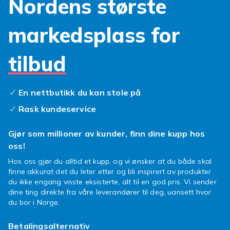
Nordens største
originale design, har vi noe for enhver smak.
Beskytt baksiden, kantene og skjermen mot
markedsplass for
uønskede skraper og støt fra hverdagens små
uhell.
tilbud
Et nytt deksel er den enkleste måten å gi din
smarttelefon et personlig preg. Våre
galaxy s
deksler
er designet for å passe perfekt, med
En nettbutikk du kan stole på
presise utskjæringer for kamera, knapper og
Rask kundeservice
ladeport, slik at du aldri trenger å fjerne det for
å bruke alle funksjoner. Velg mellom artige
Gjør som millioner av kunder, finn dine kupp hos
mønstre, elegante ensfarger eller praktiske
oss!
løsninger som gjør din mobilhverdag litt
Hos oss gjør du alltid et kupp, og vi ønsker at du både skal
enklere. Gi din telefon den oppmerksomheten
finne akkurat det du leter etter og bli inspirert av produkter
den fortjener og hold den trygg!
du ikke engang visste eksisterte, alt til en god pris. Vi sender
Oppdag vårt store utvalg av
deksler
og finn
dine ting direkte fra våre leverandører til deg, uansett hvor
du bor i Norge.
det perfekte match for din mobil. Det er på
tide å gi din Samsung Galaxy S et løft, både
Betalingsalternativ
når det gjelder beskyttelse og utseende. Finn