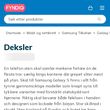
Hopp til hovedinnhold
Søk etter produkter
Startside
Mobil og nettbrett
Samsung Tilbehør
Galaxy
Deksler
En telefon uten skal samlar merkene fortare än de
flesta tror, særlig längs kantene där grepet sliter mest
på ytan. Skal till Samsung Galaxy S finns i allt från
tynne gjennomsiktige modeller som knapt syns till
tykkere varianter med förstärkt støtskydd runt
hjørnene. Riktig skal bevarar både følelsen i handen
och designen som lockade från början. Stor skillnad i
skydd, liten kostnad på Fyndiq, och bytet tar bara