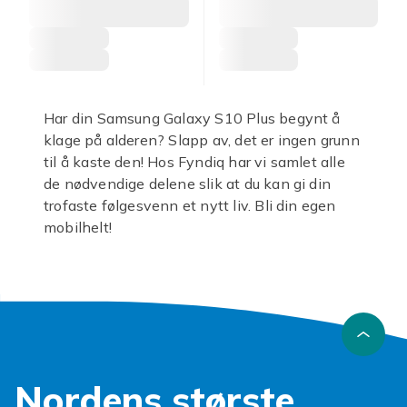
Har din Samsung Galaxy S10 Plus begynt å
klage på alderen? Slapp av, det er ingen grunn
til å kaste den! Hos Fyndiq har vi samlet alle
de nødvendige delene slik at du kan gi din
trofaste følgesvenn et nytt liv. Bli din egen
mobilhelt!
Enten det er en sprukket skjerm eller et batteri
som tømmer seg raskere enn en kaffekopp på
morgenen, har vi løsningen. Våre
Samsung
Galaxy S10 Plus reservedeler
er nøye
utvalgt for å sikre at din reparasjon blir
vellykket. Tenk deg gleden ved å se din mobil
Nordens største
skinne igjen, helt uten dyre verkstedregninger.