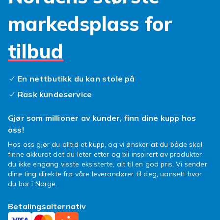
Det er en smart investering for både
lommeboken og miljøet.
markedsplass for
Trenger du en ny
Galaxy S10 Plus skjerm
som er krystallklar og responsiv? Eller kanskje
tilbud
et friskt
Galaxy S10 Plus batteri
som holder
hele dagen, uten å måtte jakte på ladere? Vi
har alt du trenger av
Samsung S10 Plus deler
En nettbutikk du kan stole på
for å takle de vanligste problemene. Å
Rask kundeservice
reparere selv er enklere enn du tror, og gir en
fantastisk mestringsfølelse. Våre
S10 Plus
Gjør som millioner av kunder, finn dine kupp hos
reservedeler
er klare til å forvandle din slitne
oss!
enhet.
Hos oss gjør du alltid et kupp, og vi ønsker at du både skal
Så hva venter du på? Dykk ned i vårt store
finne akkurat det du leter etter og bli inspirert av produkter
utvalg og finn akkurat de reservedelene din
du ikke engang visste eksisterte, alt til en god pris. Vi sender
Samsung Galaxy S10 Plus fortjener. Gi den en
dine ting direkte fra våre leverandører til deg, uansett hvor
du bor i Norge.
sjanse til å imponere igjen, du kommer ikke til
å angre!
Betalingsalternativ