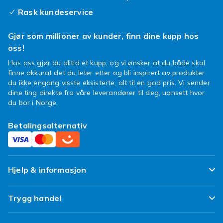
subtilt eller et skikkelig blikkfang, har vi et
Rask kundeservice
design som vil fange din oppmerksomhet.
Velg et deksel som reflekterer hvem du er, eller
Gjør som millioner av kunder, finn dine kupp hos
kanskje hvem du ønsker å være for en dag.
oss!
Det er enkelt å bytte stil etter humøret! Et
Hos oss gjør du alltid et kupp, og vi ønsker at du både skal
iPhone deksel med motiv
av mennesker er
finne akkurat det du leter etter og bli inspirert av produkter
den perfekte måten å uttrykke deg uten å si et
du ikke engang visste eksisterte, alt til en god pris. Vi sender
ord.
dine ting direkte fra våre leverandører til deg, uansett hvor
du bor i Norge.
Så hvorfor vente? Ta en titt på våre unike
iPhone XXS deksler med menneskemotiv i
Betalingsalternativ
dag. Finn ditt nye favorittilbehør som
garantert vekker smil og nysgjerrighet. Din
mobil, din stil, din historie!
Hjelp & informasjon
Ofte stilte spørsmål
Trygg handel
Spor pakken min
Fornøyd kunde-løfte