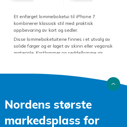
Et enfarget lommeboketui til iPhone 7
kombinerer klassisk stil med praktisk
oppbevaring av kort og sedler.
Disse lommeboketuitene finnes i et utvalg av
solide farger og er laget av skinn eller vegansk
materiale. Kortlommer og seddellomme gir
plass til det viktigste, med presise
utskjæringer for kamera og knapper.
Vil du ha mønster? Se
iPhone 7 mønstrete
lommeboketuier
eller enkle
iPhone 7
enfargede etuier
.
Fyndiq tilbyr enfargede lommeboketuier til
Nordens største
iPhone 7 til alltid lave priser.
markedsplass for