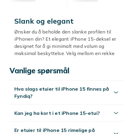
Slank og elegant
Ønsker du å beholde den slanke profilen til
iPhonen din? Et elegant iPhone 15-deksel er
designet for å gi minimalt med volum og
maksimal beskyttelse. Velg mellom en rekke
materialer og farger for å finne dekselet som
passer best til din personlige stil.
Vanlige spørsmål
Robust beskyttelse for
eventyrlystne dager
Hva slags etuier til iPhone 15 finnes på
Fyndiq?
For de eventyrlystne sjelene finnes det
iPhone 15-deksler som er bygget for å takle
Kan jeg ha kort i et iPhone 15-etui?
tøffe forhold. Med ekstra støtmotstand og et
vannavstøtende design kan du ta med
iPhonen din på eventyr uten å bekymre deg
Er etuier til iPhone 15 rimelige på