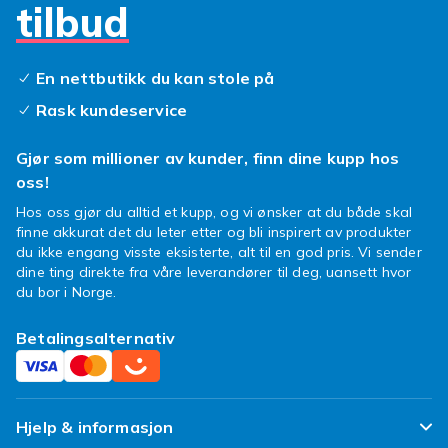
tilbud
Deksler med funksjoner
Hvorfor nøye seg med bare beskyttelse når du
kan få enda mer? Velg da et iPhone 15-deksel
En nettbutikk du kan stole på
med ekstra funksjoner som kortspor, stativ og
Rask kundeservice
lommebokfunksjoner for å gi ekstra
bekvemmelighet til hverdagen. Du har alt du
Gjør som millioner av kunder, finn dine kupp hos
trenger på ett sted – praktisk, ikke sant?
oss!
Enten du prioriterer stil, beskyttelse eller en
Hos oss gjør du alltid et kupp, og vi ønsker at du både skal
finne akkurat det du leter etter og bli inspirert av produkter
kombinasjon av begge deler, finner du det
du ikke engang visste eksisterte, alt til en god pris. Vi sender
perfekte iPhone 15-dekselet hos Fyndiq.
dine ting direkte fra våre leverandører til deg, uansett hvor
Utforsk utvalget vårt og finn dekselet som
du bor i Norge.
passer din personlighet og livsstil. Benytt
anledningen til å kjøpe en
skjermbeskytter
til
Betalingsalternativ
mobilen din, eller hvorfor ikke sjekke ut vårt
andre kule
tilbehør
til telefonen? Beskytt
investeringen din med stil og gjør iPhone 15 til
en enda mer personlig forlengelse av deg selv!
Hjelp & informasjon