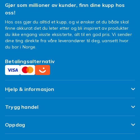
Gjør som millioner av kunder, finn dine kupp hos
oss!
Hos oss gjør du alltid et kupp, og vi ønsker at du både skal
finne akkurat det du leter etter og bli inspirert av produkter
du ikke engang visste eksisterte, alt til en god pris. Vi sender
dine ting direkte fra våre leverandører til deg, uansett hvor
du bor i Norge.
Betalingsalternativ
Hjelp & informasjon
Ofte stilte spørsmål
Trygg handel
Spor pakken min
Fornøyd kunde-løfte
Oppdag
Angre & returner her
Kundeanmeldelser