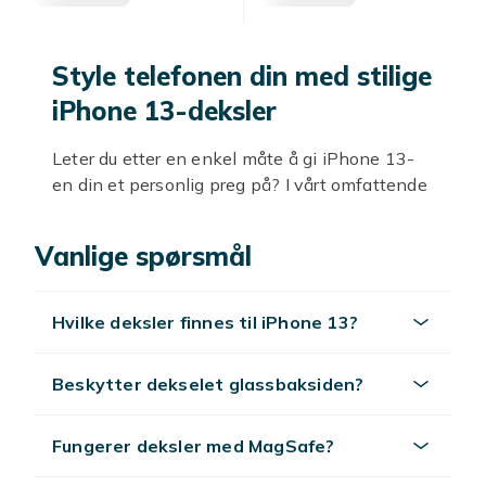
Style telefonen din med stilige
iPhone 13-deksler
Leter du etter en enkel måte å gi iPhone 13-
en din et personlig preg på? I vårt omfattende
utvalg finner du mange deksler i forskjellige
farger, mønstre og materialer som vil gjøre at
Vanlige spørsmål
enheten din skiller seg ut fra mengden. Tenk
deg å kunne beskytte telefonen din samtidig
som du viser frem stilen din – det er akkurat
Hvilke deksler finnes til iPhone 13?
det vi har!
Enten du leter etter noe klassisk og stilig eller
Beskytter dekselet glassbaksiden?
noe mer unikt og glitrende, kan du være sikker
på å finne det perfekte dekselet hos oss.
Fungerer deksler med MagSafe?
Produktene i vårt sortiment inkluderer alt fra