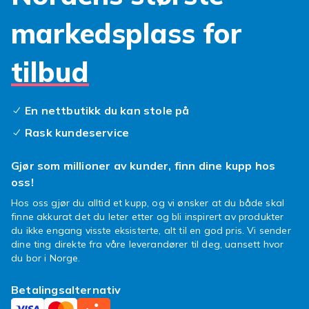
aktivitet. Fokuser hundre prosent på målene
dine.
markedsplass for
Våre løsninger for
løpearmbånd huawei p30
kommer i pustende og komfortable materialer,
tilbud
som føles lette selv under lange økter. Enten
du løper eller jogger, vil du sette pris på hvor
enkelt det er å ha mobilen med deg. Dette er
En nettbutikk du kan stole på
essensielt
huawei p30 tilbehør
for alle som
Rask kundeservice
ønsker å maksimere sin treningsglede. Et solid
armbånd huawei p30
beskytter mot støt,
Gjør som millioner av kunder, finn dine kupp hos
riper, svette og lett regn, slik at du kan trene i
oss!
all slags vær. Velg et
sportsarmbånd huawei
Hos oss gjør du alltid et kupp, og vi ønsker at du både skal
som matcher din stil og dine behov.
finne akkurat det du leter etter og bli inspirert av produkter
Så, er du klar for å ta treningen til nye høyder?
du ikke engang visste eksisterte, alt til en god pris. Vi sender
Slipp løs potensialet ditt og la mobilen være
dine ting direkte fra våre leverandører til deg, uansett hvor
du bor i Norge.
trygg mens du er i farta. Finn ditt nye
favorittarmbånd i dag og opplev forskjellen!
Betalingsalternativ