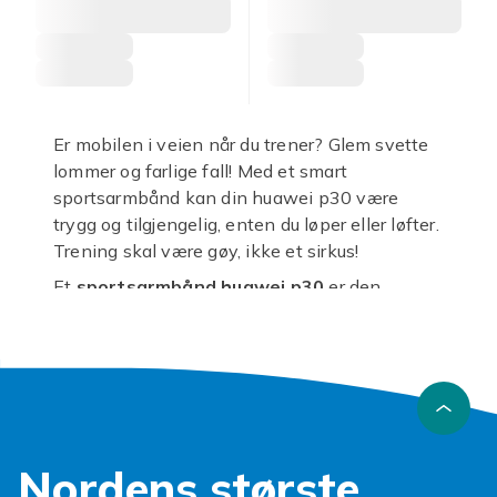
Er mobilen i veien når du trener? Glem svette
lommer og farlige fall! Med et smart
sportsarmbånd kan din huawei p30 være
trygg og tilgjengelig, enten du løper eller løfter.
Trening skal være gøy, ikke et sirkus!
Et
sportsarmbånd huawei p30
er den
perfekte følgesvennen for deg som lever et
aktivt liv. Tenk deg å styre spillelister, svare på
anrop eller sjekke treningsappen uten å
stoppe opp. Disse armbåndene holder
telefonen fast og sikker på overarmen, og gir
full bevegelsesfrihet. Du slipper bekymringer
Nordens største
for at telefonen skal gli ut eller skades under