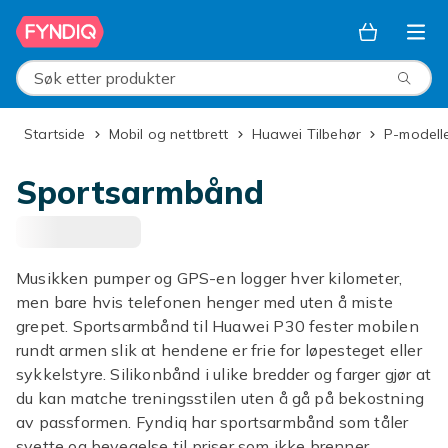
Hopp til hovedinnhold
Søk etter produkter
Startside
Mobil og nettbrett
Huawei Tilbehør
P-modell
Sportsarmbånd
Musikken pumper og GPS-en logger hver kilometer,
men bare hvis telefonen henger med uten å miste
grepet. Sportsarmbånd til Huawei P30 fester mobilen
rundt armen slik at hendene er frie for løpesteget eller
sykkelstyre. Silikonbånd i ulike bredder og farger gjør at
du kan matche treningsstilen uten å gå på bekostning
av passformen. Fyndiq har sportsarmbånd som tåler
svette og bevegelse til priser som ikke brenner