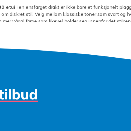
0 etui
i en ensfarget drakt er ikke bare et funksjonelt plagg
om diskret stil. Velg mellom klassiske toner som svart og hvi
 mer vågal farge som likevel holder seg innenfor det stilren
in telefon et sofistikert utseende uten unødvendig støy, desi
orm og enkel tilgang til alle knapper og porter.
er selvfølgelig alfa og omega. Et solid
P30 deksel
eller et 
ar til å holde din dyrebare enhet trygg fra riper, støt og fall.
ynlig livvakt som tar de verste smellene. Våre ensfargede v
trekker et mykt silikon
Huawei P30 deksel
eller et mer rob
sørger for at mobilen din bevarer sitt plettfrie ytre lenger. D
 P30 tilbehør
som gjør en forskjell for din hverdagsmobil.
tilbud
r ute etter klassisk eleganse eller en diskret pop av farge, e
i det perfekte valget. Gi din Huawei P30 den beskyttelsen o
 helt uten dikkedarer. Enkelt og genialt!