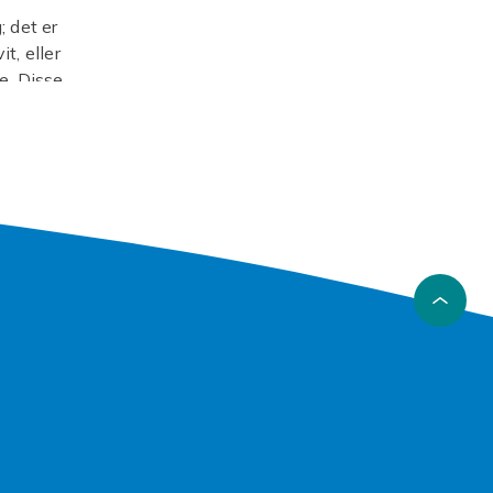
; det er
t, eller
e. Disse
gnet for
elegant
 Tenk på
arianter,
ust
ette er
r et
g stilen