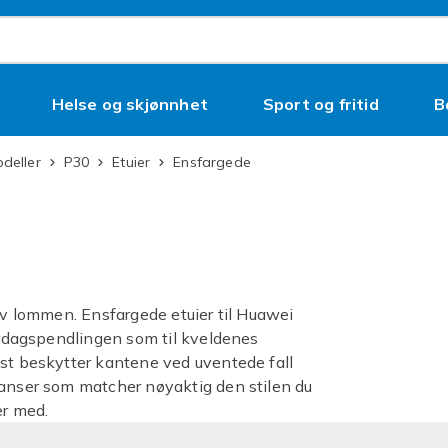
Helse og skjønnhet
Sport og fritid
B
odeller
P30
Etuier
Ensfargede
 av lommen. Ensfargede etuier til Huawei
verdagspendlingen som til kveldenes
ast beskytter kantene ved uventede fall
yanser som matcher nøyaktig den stilen du
er med.