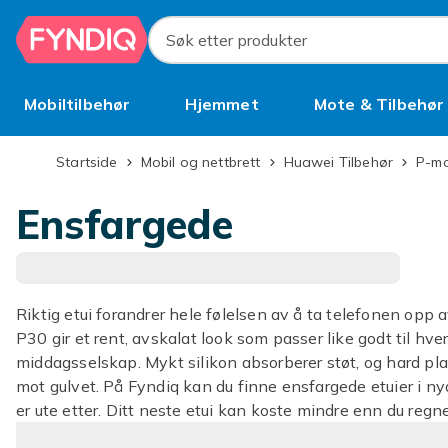
Hopp til hovedinnhold
Søk etter produkter
Mobiltilbehør
Hjemmet
Mote & Tilbehør
Brukt
Startside
Mobil og nettbrett
Huawei Tilbehør
P-m
Ensfargede
Riktig etui forandrer hele følelsen av å ta telefonen opp
P30 gir et rent, avskalat look som passer like godt til h
middagsselskap. Mykt silikon absorberer støt, og hard pl
mot gulvet. På Fyndiq kan du finne ensfargede etuier i n
er ute etter. Ditt neste etui kan koste mindre enn du regn