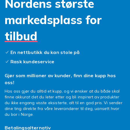
Nordens største
funksjoner
AirPods Pro kombinerer trådløs frihet med
markedsplass for
funksjoner som faktisk gjør en forskjell. Stabil
tilkobling, rask sammenkobling og smidig bruk
tilbud
i hverdagen. Enten du bruker Apple AirPods
Pro til musikk, samtaler eller podkaster får du
en opplevelse som bare fungerer.
En nettbutikk du kan stole på
Støyreduksjon og
Rask kundeservice
transparency i balanse
Gjør som millioner av kunder, finn dine kupp hos
Med aktiv støyreduksjon stenger du ute det
oss!
som forstyrrer. Med transparency-modus
Hos oss gjør du alltid et kupp, og vi ønsker at du både skal
slipper du inn det du trenger å høre. AirPods
finne akkurat det du leter etter og bli inspirert av produkter
Pro tilpasser seg situasjonen din og gjør det
du ikke engang visste eksisterte, alt til en god pris. Vi sender
enkelt å bytte mellom fokus og omverdenen.
dine ting direkte fra våre leverandører til deg, uansett hvor
Perfekt for pendling, trening eller når du bare
du bor i Norge.
vil være i din egen sone.
Betalingsalternativ