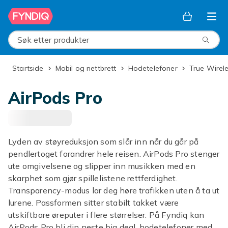
Hopp til hovedinnhold
Søk etter produkter
Startside
Mobil og nettbrett
Hodetelefoner
True Wirel
AirPods Pro
Lyden av støyreduksjon som slår inn når du går på
pendlertoget forandrer hele reisen. AirPods Pro stenger
ute omgivelsene og slipper inn musikken med en
skarphet som gjør spillelistene rettferdighet.
Transparency-modus lar deg høre trafikken uten å ta ut
lurene. Passformen sitter stabilt takket være
utskiftbare øreputer i flere størrelser. På Fyndiq kan
AirPods Pro bli din neste big deal, hodetelefoner med