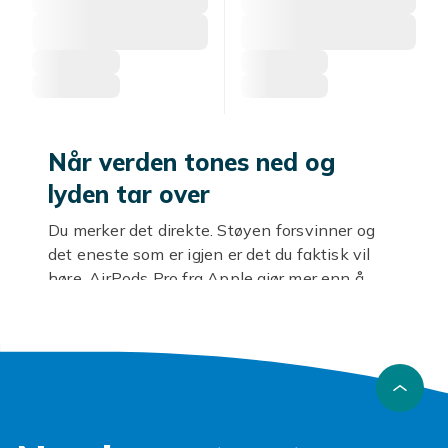
Når verden tones ned og
lyden tar over
Du merker det direkte. Støyen forsvinner og
det eneste som er igjen er det du faktisk vil
høre. AirPods Pro fra Apple gjør mer enn å
spille musikk. De skaper et eget rom, enten du
sitter på toget, går gjennom byen eller bare vil
fokusere. Det er en slik opplevelse som er
vanskelig å gå tilbake fra.
AirPods Pro med smarte