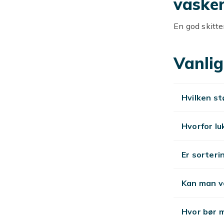
vasker
En god skitte
maskinen.
Vanlig
Materi
Skittentøykur
Hvilken st
naturlig uttry
Skitte
Hvorfor lu
Sorteringskur
Er sorteri
og reduserer 
Kjøp s
Kan man v
Hos Fyndiq fin
Hvor bør 
Hos Fyndiq fi