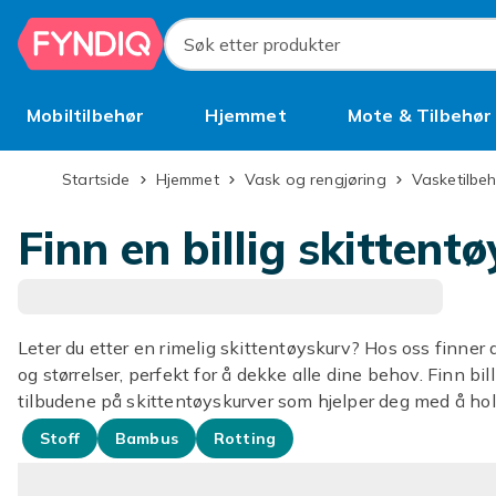
Hopp til hovedinnhold
Søk etter produkter
Mobiltilbehør
Hjemmet
Mote & Tilbehør
Brukt
Startside
Hjemmet
Vask og rengjøring
Vasketilbe
Finn en billig skittent
Leter du etter en rimelig skittentøyskurv? Hos oss finner d
og størrelser, perfekt for å dekke alle dine behov. Finn bill
tilbudene på skittentøyskurver som hjelper deg med å holde
Stoff
Bambus
Rotting