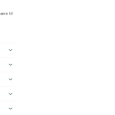
ære til
 gir et
parer tid
e priser.
a kjente