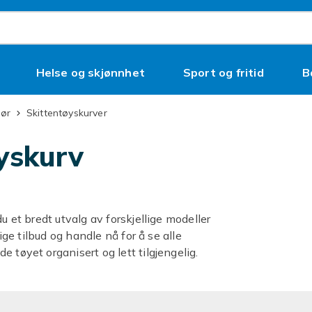
Helse og skjønnhet
Sport og fritid
B
hør
Skittentøyskurver
øyskurv
u et bredt utvalg av forskjellige modeller
ige tilbud og handle nå for å se alle
 tøyet organisert og lett tilgjengelig.