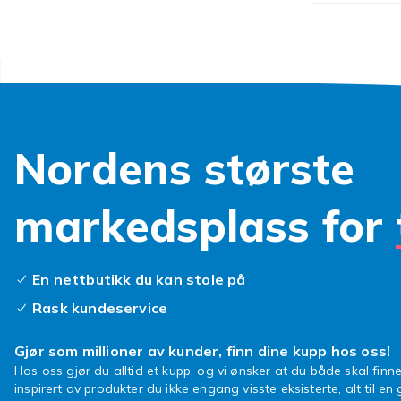
merker til al
avansert løsni
legges til je
Hos Fyndiq fi
merker til al
avansert løsni
Nordens største
legges til je
Hos Fyndiq fi
merker til al
markedsplass for
avansert løsni
legges til je
Hos Fyndiq fi
En nettbutikk du kan stole på
merker til al
Rask kundeservice
avansert løsni
legges til je
Gjør som millioner av kunder, finn dine kupp hos oss!
Hos Fyndiq fi
Hos oss gjør du alltid et kupp, og vi ønsker at du både skal finne
inspirert av produkter du ikke engang visste eksisterte, alt til en
merker til al