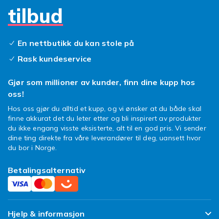
føle deg som en ekte profesjonell. Dessuten
tilbud
gjør skinnmaterialet at forkleet bare blir
vakrere jo mer du bruker det.
En nettbutikk du kan stole på
Utforsk vårt brede utvalg av skinnforklær og
finn din favoritt. Velg mellom forskjellige
Rask kundeservice
farger, størrelser og design som passer deg og
dine behov. Handle nå og gjør et kupp som
Gjør som millioner av kunder, finn dine kupp hos
både vil forbedre matlagingsopplevelsen din
oss!
og sikre at du er klar for ditt neste kulinariske
Hos oss gjør du alltid et kupp, og vi ønsker at du både skal
eventyr. Handle her og løft kjøkkenet ditt til
finne akkurat det du leter etter og bli inspirert av produkter
nye høyder med et skinnforkle!
du ikke engang visste eksisterte, alt til en god pris. Vi sender
dine ting direkte fra våre leverandører til deg, uansett hvor
Se også:
Borddekking
,
Brikker
,
du bor i Norge.
Kjøkkenredskap
,
Oppvaskkluter
og
Kjøkkenavdelingen
i vår kjøkkenavdeling.
Betalingsalternativ
Hjelp & informasjon