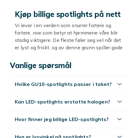
Kjøp billige spotlights på nett
Vi lever i en verden som snurrer fortere og
fortere, noe som betyr at hjemmene våre blir
stadig viktigere. De fleste føler seg vel når det
er lyst og friskt, og av denne grunn spiller gode
lamper og lys en veldig stor rolle. Her hos
Fyndiq har vi samlet et godt og billig utvalg av
Vanlige spørsmål
spotlights slik at du kan få virkelig god og
stilig belysning – både innendørs og utendørs.
Hvilke GU10-spotlights passer i taket?
I sortimentet finner du alt fra benkebelysning
til utendørs terrassebelysning. Siden vi får inn
nye produkter daglig, har vi også et innhold
Kan LED-spotlights erstatte halogen?
som er utrolig skiftende.
Tips for et vellykket kjøp
Hvor finner jeg billige LED-spotlights?
Med spotlights handler det om å få den rette
Hva er lysvinkel på spotlights?