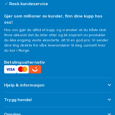
Rask kundeservice
Gjør som millioner av kunder, finn dine kupp hos
oss!
Hos oss gjør du alltid et kupp, og vi ønsker at du både skal
finne akkurat det du leter etter og bli inspirert av produkter
du ikke engang visste eksisterte, alt til en god pris. Vi sender
dine ting direkte fra våre leverandører til deg, uansett hvor
du bor i Norge.
Betalingsalternativ
Hjelp & informasjon
Ofte stilte spørsmål
Trygg handel
Spor pakken min
Fornøyd kunde-løfte
Oppdag