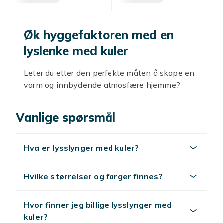
Øk hyggefaktoren med en
lyslenke med kuler
Leter du etter den perfekte måten å skape en
varm og innbydende atmosfære hjemme?
Lyslenker med kuler er en fantastisk løsning
for å spre koselig lys og gi rommet det lille
Vanlige spørsmål
ekstra. Perfekt for både innendørs og utendørs
bruk, disse lyslenkene passer like godt i stuen
som på balkongen eller i hagen.
Hva er lysslynger med kuler?
Lyslenker med kuler finnes i mange
forskjellige farger og stiler, slik at du enkelt
Hvilke størrelser og farger finnes?
kan finne noe som matcher ditt personlige
interiør. Kombiner flere lyslenker for en enda
Hvor finner jeg billige lysslynger med
mer imponerende effekt, eller velg en enkel og
kuler?