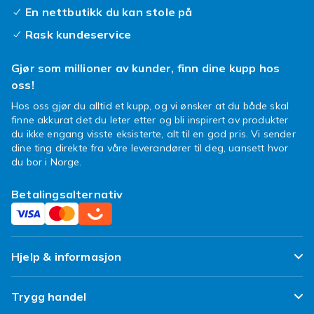
naturlige negler eller lage fantastiske
En nettbutikk du kan stole på
neglekunstdesign. I tillegg er polygel
Rask kundeservice
hypoallergenisk og luktfri, noe som gjør det til
et flott alternativ for de som er følsomme for
Gjør som millioner av kunder, finn dine kupp hos
de sterke luktene fra tradisjonelle akryl- og
oss!
gelnegler.
Hos oss gjør du alltid et kupp, og vi ønsker at du både skal
finne akkurat det du leter etter og bli inspirert av produkter
Få negler i salongkvalitet
du ikke engang visste eksisterte, alt til en god pris. Vi sender
hjemme
dine ting direkte fra våre leverandører til deg, uansett hvor
du bor i Norge.
Hvis du er nybegynner og føler deg litt usikker
på hvordan du kommer i gang med polygel,
Betalingsalternativ
ikke bekymre deg! Det finnes mange
instruksjonsvideoer og guider på nettet som
viser deg nøyaktig hvordan du bruker polygel-
Hjelp & informasjon
settet ditt og lager fantastiske negler. Og hvis
du trenger litt inspirasjon til negledesignene
dine, hvorfor ikke sjekke ut sosiale medier for å
Ofte stilte spørsmål
Trygg handel
se hva andre kreative har laget med polygel?