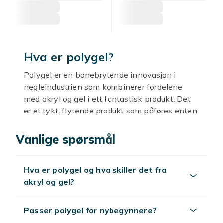
Hva er polygel?
Polygel er en banebrytende innovasjon i
negleindustrien som kombinerer fordelene
med akryl og gel i ett fantastisk produkt. Det
er et tykt, flytende produkt som påføres enten
på dine egne negler eller kan brukes som
negleforlengelser, og som til slutt herdes under
Vanlige spørsmål
en UV-lampe. Polygel-negler er sterke,
fleksible og lette, noe som gjør dem til det
Hva er polygel og hva skiller det fra
perfekte valget for både profesjonelle
akryl og gel?
negleteknikere og gjør-det-selvere. Og best av
alt? Polygel er enkel å bruke, noe som betyr at
selv nybegynnere kan lage fantastiske negler
Passer polygel for nybegynnere?
hjemme på kort tid!