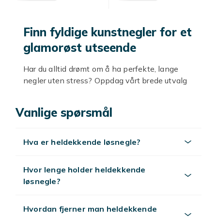
Finn fyldige kunstnegler for et
glamorøst utseende
Har du alltid drømt om å ha perfekte, lange
negler uten stress? Oppdag vårt brede utvalg
av fyldige kunstnegler som vil gjøre
negledrømmen din til virkelighet. I sortimentet
Vanlige spørsmål
vårt finner du en rekke stiler, farger og lengder,
noe som gjør det enkelt for deg å finne din
favoritt.
Hva er heldekkende løsnegle?
Tenk deg å forvandle hendene dine til et
inspirerende tilbehør på bare noen få enkle
Hvor lenge holder heldekkende
trinn. Perfekt for en festkveld, hverdagsluksus
løsnegle?
eller når du bare vil skjemme deg selv bort litt
ekstra. Produktene i sortimentet vårt
Hvordan fjerner man heldekkende
inkluderer både klassiske og trendy design -