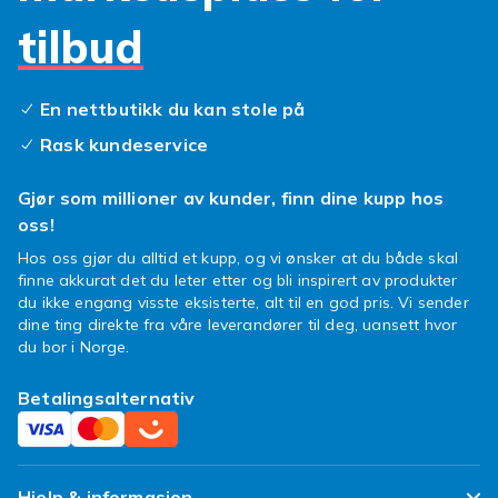
negler, gelnegler, akrylnegler eller kunstige
tilbud
negler, finner du alt du trenger i vårt brede
sortiment. Neglepleie handler ikke bare om
estetikk – det handler også om å holde
En nettbutikk du kan stole på
neglene sunne og sterke på lang sikt.
Regelmessig bruk av negleolje og håndkrem
Rask kundeservice
hjelper med å holde neglene hydrerte og
forhindre brekking og skjørhet. En god neglefil
Gjør som millioner av kunder, finn dine kupp hos
og en buffer er uunnværlige verktøy for å
oss!
forme og polere neglene til perfeksjon. Det er
Hos oss gjør du alltid et kupp, og vi ønsker at du både skal
viktig å velge produkter av høy kvalitet som er
finne akkurat det du leter etter og bli inspirert av produkter
skånsomme mot neglene og ikke inneholder
du ikke engang visste eksisterte, alt til en god pris. Vi sender
dine ting direkte fra våre leverandører til deg, uansett hvor
skadelige kjemikalier som kan svekke
du bor i Norge.
negleplaten over tid. Gelnegler er populære
fordi de holder i uker uten å miste glans eller
Betalingsalternativ
farge. For å oppnå de beste resultatene er det
viktig å bruke en god basecoat, fargelakk og
topcoat av høy kvalitet. Med de riktige
produktene kan du lage en profesjonell
Hjelp & informasjon