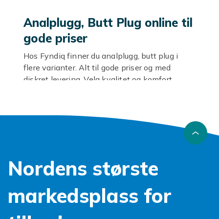
Analplugg, Butt Plug online til
gode priser
Hos Fyndiq finner du analplugg, butt plug i
flere varianter. Alt til gode priser og med
diskret levering. Velg kvalitet og komfort.
Materiale og bruk
Kroppsvennlige materialer som silikon, glass
eller stål. Vannbasert glidemiddel alltid ved
silikon-produkter. Rengjør før og etter hver
bruk.
Nordens største
Utforsk mer
markedsplass for
Se hele
sexleketøy
-sortimentet.