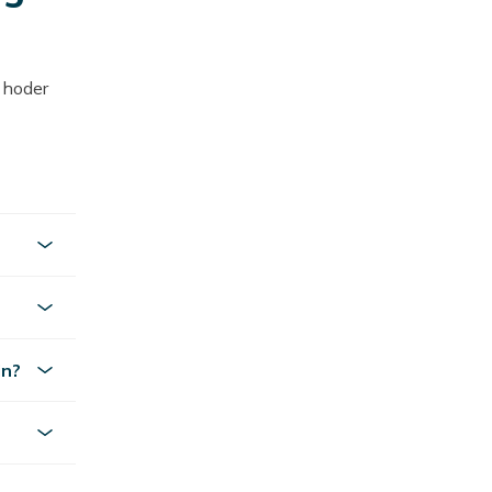
 hoder
kflate
en.
in?