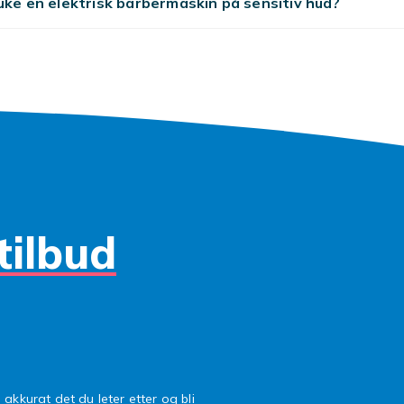
uke en elektrisk barbermaskin på sensitiv hud?
tilbud
 akkurat det du leter etter og bli