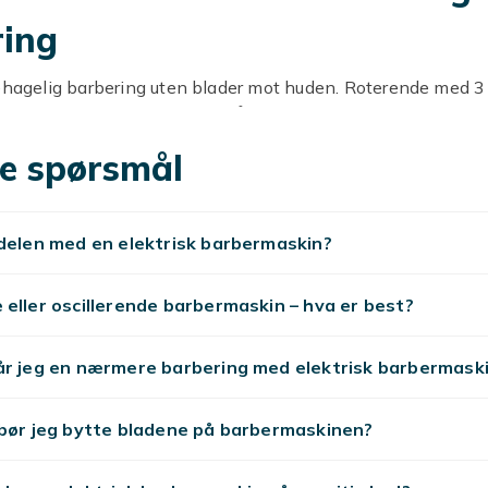
ring
behagelig barbering uten blader mot huden. Roterende med 3
arbermaskiner. Vanntette for våtrakning.
 eller folie
e spørsmål
ger ansiktets kurver, best for tykkere skjegg. Folie med trek
 best for sensitiv hud. Vanntette (IPX7) for
barberskum
i dusj
delen med en elektrisk barbermaskin?
 mer
eller oscillerende barbermaskin – hva er best?
mmere
,
trimmere
,
hårklippere
,
epilatorer
og
barberhøvler
.
år jeg en nærmere barbering med elektrisk barbermask
 bør jeg bytte bladene på barbermaskinen?