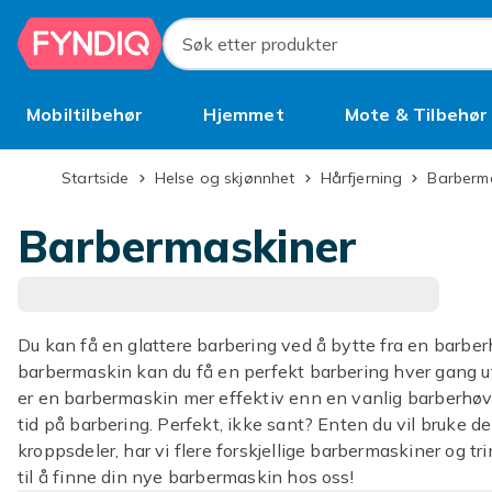
Hopp til hovedinnhold
Søk etter produkter
Mobiltilbehør
Hjemmet
Mote & Tilbehør
Brukt
Startside
Helse og skjønnhet
Hårfjerning
Barberm
Barbermaskiner
Du kan få en glattere barbering ved å bytte fra en barbe
barbermaskin kan du få en perfekt barbering hver gang uten
er en barbermaskin mer effektiv enn en vanlig barberhøve
tid på barbering. Perfekt, ikke sant? Enten du vil bruke den
kroppsdeler, har vi flere forskjellige barbermaskiner og
til å finne din nye barbermaskin hos oss!