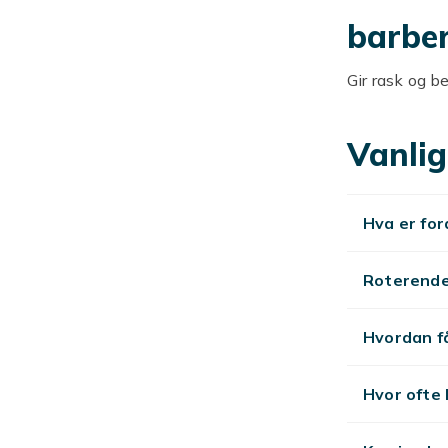
barbe
Gir rask og 
eller folie-b
Roterende
Vanlig
Roterende føl
rakr glattere,
Hva er for
Utforsk
Roterende 
Se
skjeggtri
Hvordan f
Hvor ofte