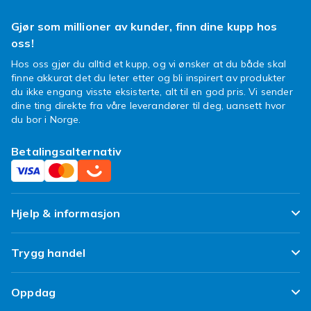
Gjør som millioner av kunder, finn dine kupp hos
oss!
Hos oss gjør du alltid et kupp, og vi ønsker at du både skal
finne akkurat det du leter etter og bli inspirert av produkter
du ikke engang visste eksisterte, alt til en god pris. Vi sender
dine ting direkte fra våre leverandører til deg, uansett hvor
du bor i Norge.
Betalingsalternativ
Hjelp & informasjon
Ofte stilte spørsmål
Trygg handel
Spor pakken min
Fornøyd kunde-løfte
Oppdag
Angre & returner her