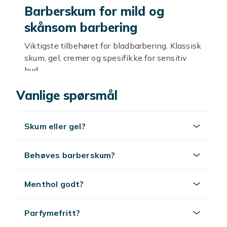
Barberskum for mild og
skånsom barbering
Viktigste tilbehøret for bladbarbering. Klassisk
skum, gel, cremer og spesifikke for sensitiv
hud.
Skum, gel eller creme
Vanlige spørsmål
Klassisk skum luftig. Gel blander seg bedre.
Transparent gel for presis barbering. Creme
Skum eller gel?
rikest for tørr hud. Bruk med
barberhøvel
eller
barbermaskin
.
Behøves barberskum?
Utforsk mer
Menthol godt?
Se
barberhøvler
,
barberblader
,
barbermaskiner
og
barberingspleie
.
Parfymefritt?