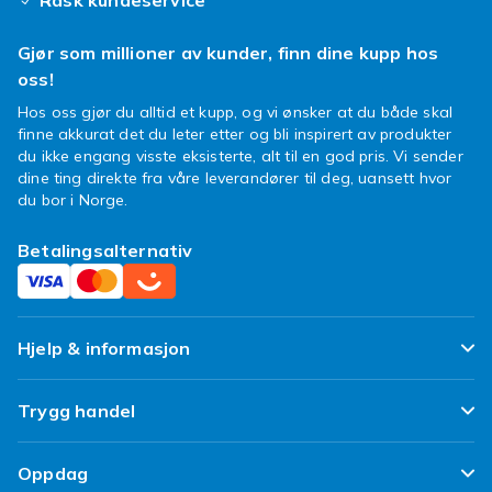
Rask kundeservice
strømforsyning i én og samme ledning. Dette
er den ultimate
dataoverføringskabel
for deg
Gjør som millioner av kunder, finn dine kupp hos
som krever det beste.
oss!
Ikke la trege tilkoblinger holde deg tilbake.
Hos oss gjør du alltid et kupp, og vi ønsker at du både skal
Oppgrader utstyret ditt med en lynrask
finne akkurat det du leter etter og bli inspirert av produkter
thunderbolt 4 kabel fra Fyndiq og opplev
du ikke engang visste eksisterte, alt til en god pris. Vi sender
forskjellen selv. Det er på tide å gi teknologien
dine ting direkte fra våre leverandører til deg, uansett hvor
du bor i Norge.
din den farten den fortjener!
Betalingsalternativ
Hjelp & informasjon
Ofte stilte spørsmål
Trygg handel
Spor pakken min
Fornøyd kunde-løfte
Oppdag
Angre & returner her