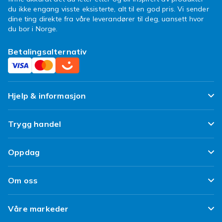
du ikke engang visste eksisterte, alt til en god pris. Vi sender
dine ting direkte fra våre leverandører til deg, uansett hvor
du bor i Norge.
Betalingsalternativ
Hjelp & informasjon
Ofte stilte spørsmål
Trygg handel
Spor pakken min
Fornøyd kunde-løfte
Oppdag
Angre & returner her
Kundeanmeldelser
Design dine egne klær
Leverering
Om oss
Vilkår & Policy
Design ditt eget mobildeksel
Betaling
Om Fyndiq
Refurbished/ Brukt
Våre markeder
iPhone 16 Tilbehør
Kundeservice