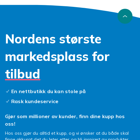
Kjøp SATA-kabler online
Finn SATA-kabler i flere lengder til god pris
hos Fyndiq. Utforsk også
USB-kabler
,
nettverkskabler
,
videokabler
og resten av vårt
Nordens største
sortiment av
kabler
.
markedsplass for
tilbud
En nettbutikk du kan stole på
Rask kundeservice
Gjør som millioner av kunder, finn dine kupp hos
oss!
Hos oss gjør du alltid et kupp, og vi ønsker at du både skal
finne akkurat det du leter etter og bli inspirert av produkter