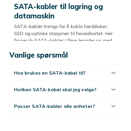
SATA-kabler til lagring og
datamaskin
SATA-kabler trengs for å koble harddisker,
SSD og optiske stasjoner til hovedkortet. Her
finner du SATA-kabler i flere lengder og med
rette eller vinklede kontakter, noe som er
Vanlige spørsmål
praktisk når det er trangt i datamaskinen. Det
gjør det enkelt å bygge eller oppgradere
datamaskinen din.
Hva brukes en SATA-kabel til?
Slik velger du riktig SATA-kabel
Hvilken SATA-kabel skal jeg velge?
Velg lengde etter avstanden mellom enhet og
hovedkort, og kontakttype etter hvor mye
plass det er. En vinklet kontakt er smart i
Passer SATA-kabler alle enheter?
trange datamaskinkabinetter. Sjekk at både
enhet og hovedkort har SATA-tilkobling.