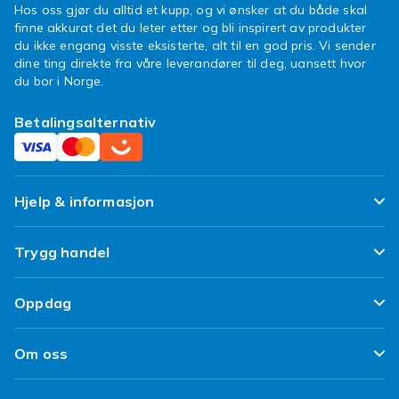
Hos oss gjør du alltid et kupp, og vi ønsker at du både skal
Styrepinner til skall – finn delen din på ett
finne akkurat det du leter etter og bli inspirert av produkter
sted.
du ikke engang visste eksisterte, alt til en god pris. Vi sender
dine ting direkte fra våre leverandører til deg, uansett hvor
Se også
gaming-tilbehør
,
tommelgrep
og
du bor i Norge.
kabler til gaming
.
Betalingsalternativ
Hjelp & informasjon
Ofte stilte spørsmål
Trygg handel
Spor pakken min
Fornøyd kunde-løfte
Oppdag
Angre & returner her
Kundeanmeldelser
Design dine egne klær
Leverering
Om oss
Vilkår & Policy
Design ditt eget mobildeksel
Betaling
Om Fyndiq