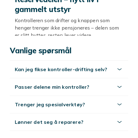
gammelt utstyr
Kontrolleren som drifter og knappen som
henger trenger ikke pensjoneres – delen som
er slitt byttes, resten lever videre.
Styrepinnen slites først
Vanlige spørsmål
Drifting og dødsone kommer med timene –
nye analogmoduler gir kontrolleren
Kan jeg fikse kontroller-drifting selv?
presisjonen tilbake.
Skall og knappesett
Passer delene min kontroller?
Nytt skall skjuler årene og nye knapper gir
Trenger jeg spesialverktøy?
klikket tilbake – kontrolleren kommer ut som
ny, i fargen du velger.
Lønner det seg å reparere?
Batterilokk og småting