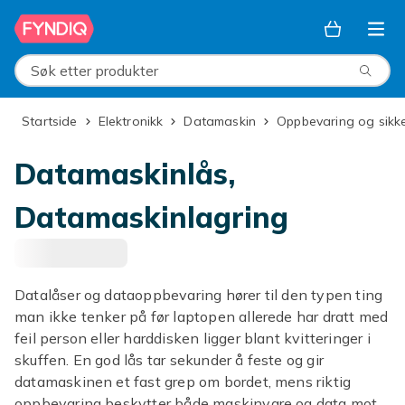
Hopp til hovedinnhold
Søk etter produkter
Startside
Elektronikk
Datamaskin
Oppbevaring og sikk
Datamaskinlås,
Datamaskinlagring
Datalåser og dataoppbevaring hører til den typen ting
man ikke tenker på før laptopen allerede har dratt med
feil person eller harddisken ligger blant kvitteringer i
skuffen. En god lås tar sekunder å feste og gir
datamaskinen et fast grep om bordet, mens riktig
oppbevaring beskytter både maskinvare og data mot