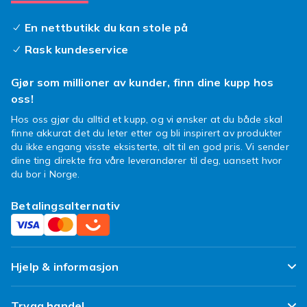
eller ønsker å klage på kjøpet ditt, kan du
kontakte Fyndiqs kundeservice, så hjelper vi
En nettbutikk du kan stole på
deg med saken din.
Rask kundeservice
Flere morsomme måltider med
Gjør som millioner av kunder, finn dine kupp hos
godt og stilig bestikk til barn
oss!
Mange barn synes det er gøy å spise med sitt
Hos oss gjør du alltid et kupp, og vi ønsker at du både skal
eget bestikk. Vi har samlet massevis av
finne akkurat det du leter etter og bli inspirert av produkter
forskjellig barnebestikk for å gjøre det enkelt
du ikke engang visste eksisterte, alt til en god pris. Vi sender
dine ting direkte fra våre leverandører til deg, uansett hvor
for deg å finne noe som passer din smak –
du bor i Norge.
både for deg og barnet ditt! Kan det være
Munchkin Baby Spoons 6-pakning,
Betalingsalternativ
bestikksett fra Tommee Tippee Explora eller
kanskje Barnes' favorittskje eller et sett med
Mummimotiv? Her finner du skjeer, kniver og
gafler i flere forskjellige design, klare til å
Hjelp & informasjon
hjelpe barnet ditt med å få en god matbit!
Ofte stilte spørsmål
Trygg handel