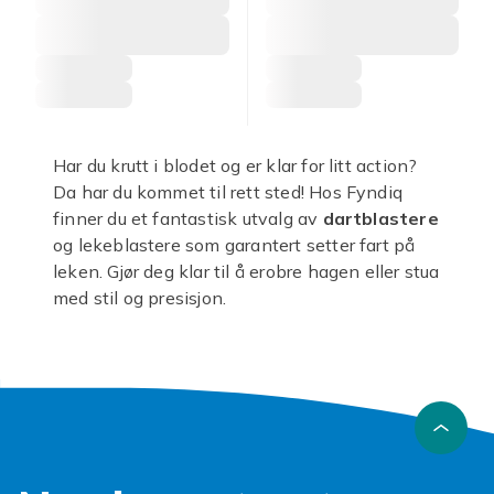
Har du krutt i blodet og er klar for litt action?
Da har du kommet til rett sted! Hos Fyndiq
finner du et fantastisk utvalg av
dartblastere
og lekeblastere som garantert setter fart på
leken. Gjør deg klar til å erobre hagen eller stua
med stil og presisjon.
Fra klassiske
Nerf blastere
til mer avanserte
lekeblastere
med imponerende rekkevidde,
har vi alt du trenger for å vinne neste kamp.
Forestill deg gleden ved å utmanøvrere
motstanderne dine med smarte taktikker og
lynraske skudd. Våre
dartblastere
er ikke
bare leketøy, de er verktøy for kreativ lek og