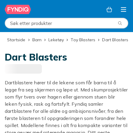
Hopp til hovedinnhold
Søk etter produkter
Startside
Barn
Leketøy
Toy Blasters
Dart Blasters
Dart Blasters
Dartblastere hører til de lekene som får barna til å
legge fra seg skjermen og løpe ut. Med skumprosjektiler
som flyr tvers over hagen eller gjennom stuen blir
leken fysisk, rask og fartsfylt. Fyndiq samler
dartblastere for alle aldre og ambisjonsnivåer, fra den
første blasteren til oppgraderingen som forandrer hele
spillet. Modellene finnes i alt fra kompakte varianter til
store gevær med roterende magasin. Ditt neste