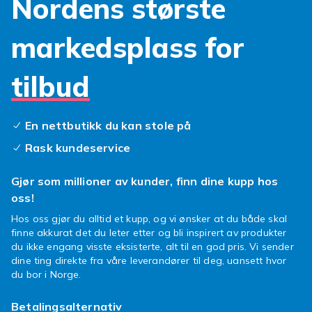
Nordens største
spennende eventyr som utfordrer både fantasi
og koordinasjon.
markedsplass for
Enten du er en erfaren blasterkjemper eller en
nybegynner som vil prøve deg, finnes det et
tilbud
perfekt
Nerf våpen
for deg. Utforsk
forskjellige modeller, fra kompakte
håndblastere til større, mer imponerende
En nettbutikk du kan stole på
varianter, alle designet for maksimal moro og
Rask kundeservice
sikkerhet. Hver
Nerf blaster
er bygget for å
tåle intens lek og gir timer med underholdning,
Gjør som millioner av kunder, finn dine kupp hos
både innendørs og utendørs.
oss!
Husk alltid å leke trygt! Bruk vernebriller under
Hos oss gjør du alltid et kupp, og vi ønsker at du både skal
intense kamper, og sørg for at alle deltakere
finne akkurat det du leter etter og bli inspirert av produkter
forstår reglene. Lek gjerne utendørs for episke
du ikke engang visste eksisterte, alt til en god pris. Vi sender
oppgjør, eller bruk en stor stue for interne
dine ting direkte fra våre leverandører til deg, uansett hvor
du bor i Norge.
familiedueller med din nye
dartblaster
.
Så, hva venter du på? Grip din favoritt
Betalingsalternativ