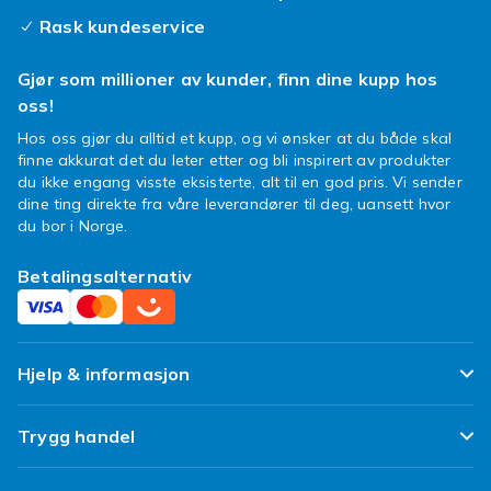
at du kan lere mer om spillerne mens du
Rask kundeservice
samler. Nettopp overraskelsen ved a apne en
pakke gjor hobbyen sa morsom for bade barn
Gjør som millioner av kunder, finn dine kupp hos
og voksne.
oss!
Vanlige kort og spesialkort
Hos oss gjør du alltid et kupp, og vi ønsker at du både skal
finne akkurat det du leter etter og bli inspirert av produkter
Et fotballkortsett bestar vanligvis av basiskort
du ikke engang visste eksisterte, alt til en god pris. Vi sender
med vanlige spillere, samt sjeldnere kort som
dine ting direkte fra våre leverandører til deg, uansett hvor
du bor i Norge.
glitterkort, signaturkort og nummererte
utgaver. De sjeldne kortene er ofte de mest
Betalingsalternativ
ettertraktede blant samlere, og kan bli
verdifulle over tid. Du finner ogsa startpakker,
samlebokser og oppbevaring som permer og
lommer, slik at samlingen din holder seg i fin
Hjelp & informasjon
stand. For mange er det like gøy a bytte kort
med venner som a apne nye pakker.
Ofte stilte spørsmål
Trygg handel
Til hvem passer fotballkort?
Spor pakken min
Fornøyd kunde-løfte