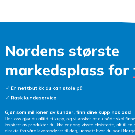
bestselgere. 
selvfølgelig t
Trygge
Mange av vår
Nordens største
er slitesterk
nøye utvalgt o
men aldri user
markedsplass for
Kjøp d
En nettbutikk du kan stole på
Teddybjørner 
Rask kundeservice
benytt anledn
nye besteven
Gjør som millioner av kunder, finn dine kupp hos oss!
modeller er de
Hos oss gjør du alltid et kupp, og vi ønsker at du både skal finne
inspirert av produkter du ikke engang visste eksisterte, alt til en
direkte fra våre leverandører til deg, uansett hvor du bor i Norge