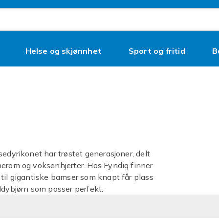
Helse og skjønnhet
Sport og fritid
B
sedyrikonet har trøstet generasjoner, delt
nerom og voksenhjerter. Hos Fyndiq finner
 til gigantiske bamser som knapt får plass
ddybjørn som passer perfekt.