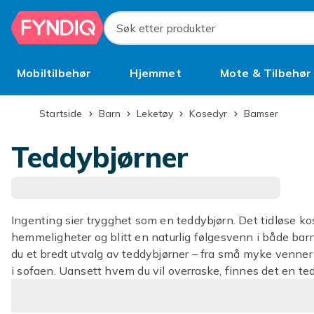
Hopp til hovedinnhold
Søk etter produkter
Mobiltilbehør
Hjemmet
Mote & Tilbehør
Brukt
Startside
Barn
Leketøy
Kosedyr
Bamser
Teddybjørner
Ingenting sier trygghet som en teddybjørn. Det tidløse ko
hemmeligheter og blitt en naturlig følgesvenn i både bar
du et bredt utvalg av teddybjørner – fra små myke venner
i sofaen. Uansett hvem du vil overraske, finnes det en te