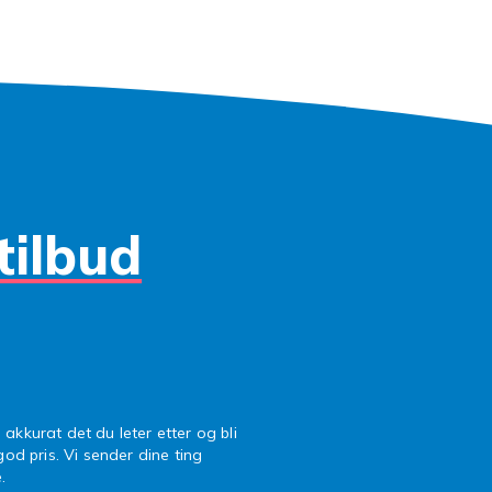
Perfekt å gi til en partner, venn eller et familiemedlem – og
il en kupppris som gjør det enkelt å spre litt ekstra kjærlighet
 kosedyr av høy kvalitet
e teddybjørner er CE-merket og laget av barnesikre materia
e for både lek og klemmer. Du kan føle deg trygg på at kosed
g av god kvalitet – til tross for den lave prisen. Fyndiq er e
iøst.
tilbud
in teddybjørn hos oss
er alltid populære, og våre beste kjøp forsvinner raskt fra la
ingen til å klikke hjem en teddybjørn i dag – som gave, pynt
n. Med raske leveranser, sikre betalinger og mange hjerte
t alltid riktig tidspunkt for et gunstig kupp.
 akkurat det du leter etter og bli
 god pris. Vi sender dine ting
.