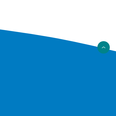
.
ler som
yrene er
t kupp,
geret. Så
 eller din
varmende