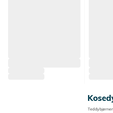
Kosedy
Teddybjørnen 