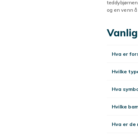
teddybjørnen 
og en venn å
barndomsminne
vise litt ekst
Vanlig
Liten 
riktig 
Hva er for
Enten du vil 
Hvilke typ
XXL-teddybjør
populære som 
Hva symbo
gangen! For d
også mindre m
Hvilke bam
Romant
Hva er de
Leter du ette
«Jeg elsker de