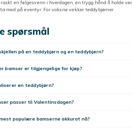
raskt en følgesvenn i hverdagen, en trygg hånd å holde ved
 ta med på eventyr. For voksne vekker teddybjørner
r og blir omtenksomme gaver til høytider, bursdager eller n
ra omsorg.
e spørsmål
til XXL – finn en teddybjørn i
størrelse
skjellen på en teddybjørn og en teddybjørn?
gi en liten teddybjørnvenn eller overraske noen med en giga
er bamser er tilgjengelige for kjøp?
n, har vi noe som passer. Våre gigantiske teddybjørner er s
overraskelser – se for deg en to meter høy bjørn som møter
liserer en teddybjørn?
e som ønsker en søt detalj på sengen eller skrivebordet, fin
odeller som er like kosete.
ser passer til Valentinsdagen?
iske teddybjørner med hjer
 mest populære bamserne akkurat nå?
r en gave til Valentinsdagen, et jubileum eller bare en søt må
g» på? Våre teddybjørner med hjerter, roser eller kjærlige tek