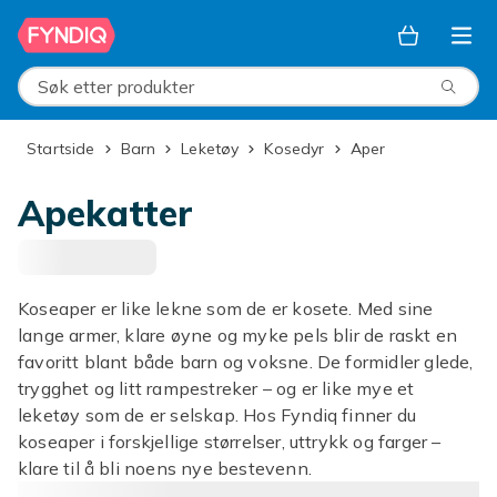
Hopp til hovedinnhold
Søk etter produkter
Startside
Barn
Leketøy
Kosedyr
Aper
Apekatter
Koseaper er like lekne som de er kosete. Med sine
lange armer, klare øyne og myke pels blir de raskt en
favoritt blant både barn og voksne. De formidler glede,
trygghet og litt rampestreker – og er like mye et
leketøy som de er selskap. Hos Fyndiq finner du
koseaper i forskjellige størrelser, uttrykk og farger –
klare til å bli noens nye bestevenn.