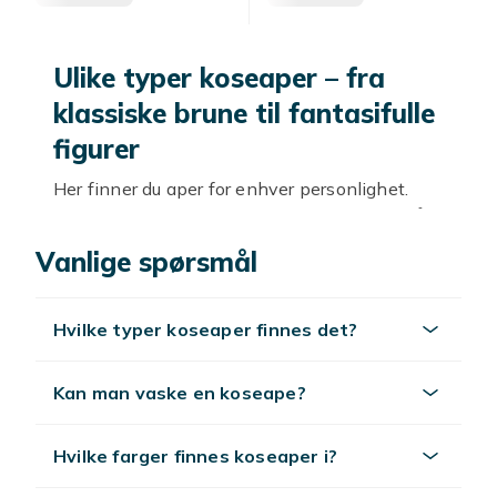
Ulike typer koseaper – fra
klassiske brune til fantasifulle
figurer
Her finner du aper for enhver personlighet.
Velg mellom naturtro koseaper i brune og grå
toner, fargerike modeller med store øyne, eller
Vanlige spørsmål
rampete figurer med klær, hatt eller tunge som
stikker ut. Noen kan henges rundt halsen
takket være borrelåsermer – andre er perfekte
Hvilke typer koseaper finnes det?
å legge under armen ved leggetid. Hver ape er
unik, men det de alle har til felles er den
Kan man vaske en koseape?
kosete følelsen og den livlige karakteren.
En koseape for enhver
Hvilke farger finnes koseaper i?
anledning – fra ville leker til