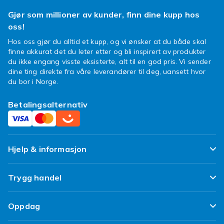
til dåp, bursdager, konfirmasjoner eller når
Gjør som millioner av kunder, finn dine kupp hos
noen trenger noe litt ekstra personlig.
oss!
Gi en ape i gave – en gave
Hos oss gjør du alltid et kupp, og vi ønsker at du både skal
finne akkurat det du leter etter og bli inspirert av produkter
med hjerte og humor
du ikke engang visste eksisterte, alt til en god pris. Vi sender
dine ting direkte fra våre leverandører til deg, uansett hvor
En koseape er mer enn bare en gave – det er
du bor i Norge.
et smil i stoffform. Den passer for både gutter
og jenter, for små barn eller tenåringer som
Betalingsalternativ
elsker unike dingser. Aper er også symboler på
glede, nysgjerrighet og vennskap – noe som
gjør dem til en gjennomtenkt og morsom
gaveidé, uansett alder eller anledning.
Hjelp & informasjon
Farge, form og detaljer som
Ofte stilte spørsmål
Trygg handel
fortryller
Spor pakken min
Du finner alt fra små hengende koseaper til
Fornøyd kunde-løfte
Oppdag
store plysjaper å lene seg mot. Fargene
Angre & returner her
Kundeanmeldelser