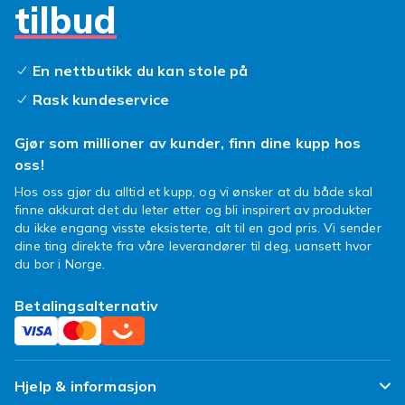
tilbud
utklippsbok som representerer deg og virkelig
skiller seg ut fra mengden! Og apropos å skille
seg ut, hos Fyndiq finner du faktisk 3D-
En nettbutikk du kan stole på
klistremerker som bare skiller seg ut fra
papiret – en verdsatt liten detalj!
Rask kundeservice
Gjør som millioner av kunder, finn dine kupp hos
oss!
Hos oss gjør du alltid et kupp, og vi ønsker at du både skal
finne akkurat det du leter etter og bli inspirert av produkter
du ikke engang visste eksisterte, alt til en god pris. Vi sender
dine ting direkte fra våre leverandører til deg, uansett hvor
du bor i Norge.
Betalingsalternativ
Hjelp & informasjon