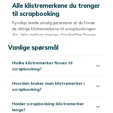
Alle klistremerkene du trenger
til scrapbooking
Fyndiqs brede utvalg garanterer at du finner
de riktige klistremerkene til scrapbookingen
din. Velg mellom stjerner i forskjellige former
og farger, cupcakes, hjerter, sommerfugler,
Vanlige spørsmål
blomster, motiver fra spill, religiøse motiver og
mye mer! Dekorer scrapbookingen din akkurat
som du vil med billige klistremerker som du
Hvilke klistremerker finnes til
finner massevis av hos oss!
scrapbooking?
Tips for et vellykket kjøp
Hvordan bruker man klistremerker i
Vi har alt til scrapbookingen din! Bla gjerne
scrapbooking?
gjennom våre andre kategorier og finn et kupp
blant alt scrapbooking-tilbehøret vårt. Hvis du
ikke vil kjøpe alt, kan du i det minste få litt
Holder scrapbooking-klistremerker
inspirasjon. Og med våre kupppriser kan du
lenge?