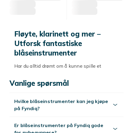
Fløyte, klarinett og mer –
Utforsk fantastiske
blåseinstrumenter
Har du alltid drømt om å kunne spille et
blåseinstrument? I vårt brede utvalg finner du
alt fra klarinetter til fløyter. Enten du er
Vanlige spørsmål
nybegynner eller en mer erfaren musiker,
finnes det noe for deg her. Disse
Hvilke blåseinstrumenter kan jeg kjøpe
blåseinstrumentene er perfekte for enhver
på Fyndiq?
musikkstil – klassisk, jazz eller hva som helst
annet!
Er blåseinstrumenter på Fyndiq gode
En klarinett kan gi en magisk og varm tone til
for nybegynnere?