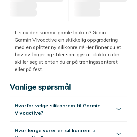
Lei av den samme gamle looken? Gi din
Garmin Vivoactive en skikkelig oppgradering
med en splitter ny silikonreim! Her finner du et
hav av farger og stiler som gjør at klokken din
skiller seg ut enten du er på treningssenteret
eller på fest.
Våre silikonreimer er spesialdesignet for å gi
Vanlige spørsmål
maksimal komfort og holdbarhet, uansett hvor
aktiv du er. En
silikonreim Garmin
passer
perfekt rundt håndleddet, er utrolig fleksibel
Hvorfor velge silikonrem til Garmin
og tåler vann, svette og gjørme uten
Vivoactive?
problemer. Det gjør den til et uslåelig valg for
alle som lever et aktivt liv. Enten du leter etter
en fresh
Hvor lenge varer en silikonrem til
Garmin reim
for hverdagsbruk eller