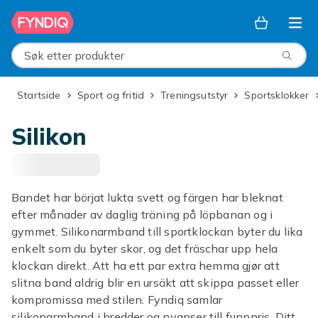
Hopp til hovedinnhold
Søk etter produkter
Startside
Sport og fritid
Treningsutstyr
Sportsklokker
Silikon
Bandet har börjat lukta svett og färgen har bleknat
efter månader av daglig träning på löpbanan og i
gymmet. Silikonarmband till sportklockan byter du lika
enkelt som du byter skor, og det fräschar upp hela
klockan direkt. Att ha ett par extra hemma gjør att
slitna band aldrig blir en ursäkt att skippa passet eller
kompromissa med stilen. Fyndiq samlar
silikonarmband i bredder og nyanser till funnpris. Ditt