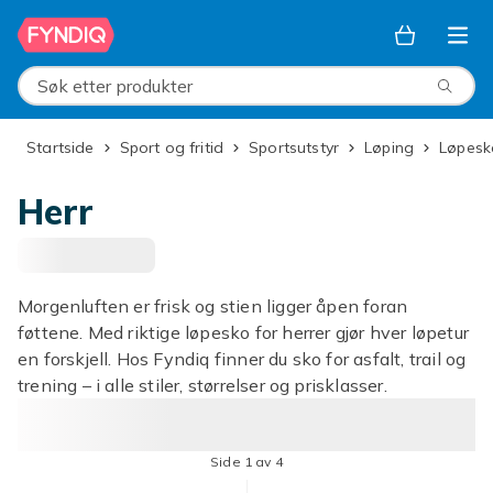
Hopp til hovedinnhold
Søk etter produkter
Startside
Sport og fritid
Sportsutstyr
Løping
Løpes
Herr
Morgenluften er frisk og stien ligger åpen foran
føttene. Med riktige løpesko for herrer gjør hver løpetur
en forskjell. Hos Fyndiq finner du sko for asfalt, trail og
trening – i alle stiler, størrelser og prisklasser.
Side 1 av 4