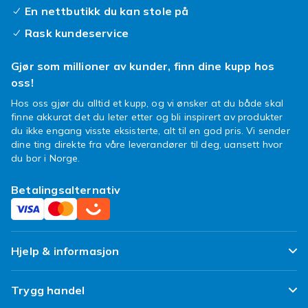
En nettbutikk du kan stole på
Maksimal demping passer til lange distanser
Rask kundeservice
og løpere som trenger ekstra støtabsorpsjon.
Minimalistiske sko gir bakkekontakt og
Gjør som millioner av kunder, finn dine kupp hos
styrker føttene. De fleste finner sin sweet
oss!
spot i mellomsjiktet – god demping uten å
Hos oss gjør du alltid et kupp, og vi ønsker at du både skal
miste følelsen.
finne akkurat det du leter etter og bli inspirert av produkter
du ikke engang visste eksisterte, alt til en god pris. Vi sender
Løpesko for både korte og
dine ting direkte fra våre leverandører til deg, uansett hvor
lange turer
du bor i Norge.
En rask morgenløpetur krever ikke samme sko
Betalingsalternativ
som et maraton. Men med et par allsidige
løpesko for herrer kan du dekke de fleste
distanser uten å gå på kompromiss med
komfort eller ytelse.
Hjelp & informasjon
Funksjon som fungerer selv
Ofte stilte spørsmål
Trygg handel
når du ikke løper