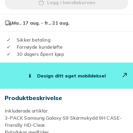
Legg i handlekurven
Legg Samsung Galaxy S9 3-
Ma., 17 aug. - fr., 21 aug.
Sikker betaling
Fornøyde kundeløfte
30 dagers åpent kjøp
📱
Design ditt eget mobildeksel
Produktbeskrivelse
Inkluderade artiklar:
3-PACK Samsung Galaxy S9 Skärmskydd 9H CASE-
Friendly HD-Clear.
Putsdukar medföljer.