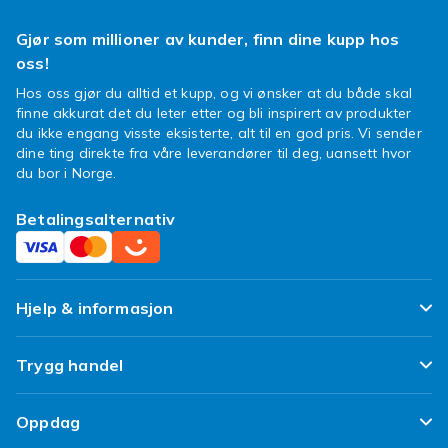
Gjør som millioner av kunder, finn dine kupp hos
oss!
Hos oss gjør du alltid et kupp, og vi ønsker at du både skal
finne akkurat det du leter etter og bli inspirert av produkter
du ikke engang visste eksisterte, alt til en god pris. Vi sender
dine ting direkte fra våre leverandører til deg, uansett hvor
du bor i Norge.
Betalingsalternativ
Hjelp & informasjon
Ofte stilte spørsmål
Trygg handel
Spor pakken min
Fornøyd kunde-løfte
Oppdag
Angre & returner her