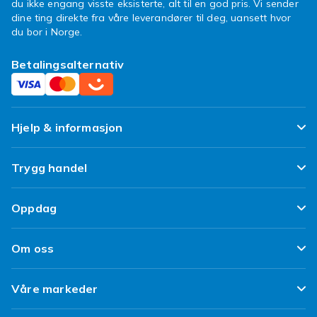
du ikke engang visste eksisterte, alt til en god pris. Vi sender
dine ting direkte fra våre leverandører til deg, uansett hvor
du bor i Norge.
Betalingsalternativ
Hjelp & informasjon
Ofte stilte spørsmål
Trygg handel
Spor pakken min
Fornøyd kunde-løfte
Oppdag
Angre & returner her
Kundeanmeldelser
Design dine egne klær
Leverering
Om oss
Vilkår & Policy
Design ditt eget mobildeksel
Betaling
Om Fyndiq
Refurbished/ Brukt
Våre markeder
iPhone 16 Tilbehør
Kundeservice
Klimaarbeid
Tilbakekallinger