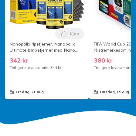
Kjøp
Legg Nanopolix ripefjerner, Na
Nanopolix ripefjerner, Nanopolix
FIFA World Cup 202
Ultimate bilripefjerner med Nano
Klistremerkesamling O
Sparkle-klut for alle bilriper
World Cup Klistreme
342 kr
380 kr
stk [Bokssett] x50-p
Tidligere laveste pris:
344 kr
Tidligere laveste pris:
fredag, 21 aug.
onsdag, 19 aug.