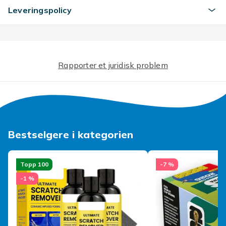
Motorsykkelstyremuffer * 1 par
Leveringspolicy
Merknader:
1. På grunn av lyseffektene og opptaksvinklene er det
en fargeforskjell på produktet, vennligst forstå.
2. På grunn av manuell måling er det en toleranse i
produktstørrelsen.
Rapporter et juridisk problem
Artikkel nr.
83b7a4fa-1340-412d-9913-c63add390961
Produktsikkerhetsinformasjon
Bestselgere i kategorien
Topp 100
-7 %
-1 %