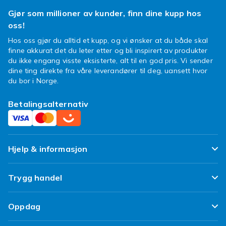
Gjør som millioner av kunder, finn dine kupp hos
oss!
Hos oss gjør du alltid et kupp, og vi ønsker at du både skal
finne akkurat det du leter etter og bli inspirert av produkter
du ikke engang visste eksisterte, alt til en god pris. Vi sender
dine ting direkte fra våre leverandører til deg, uansett hvor
du bor i Norge.
Betalingsalternativ
Hjelp & informasjon
Ofte stilte spørsmål
Trygg handel
Spor pakken min
Fornøyd kunde-løfte
Oppdag
Angre & returner her
Kundeanmeldelser