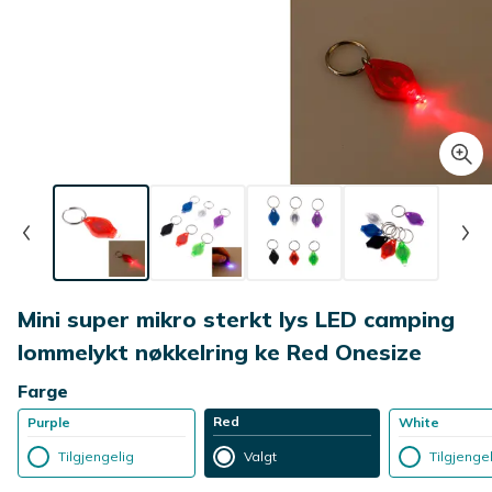
Mini super mikro sterkt lys LED camping
lommelykt nøkkelring ke Red Onesize
Farge
Red
Purple
White
Tilgjengelig
Valgt
Tilgjenge