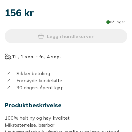
156 kr
På lager
Legg i handlekurven
Legg Mini super mikro ster
Ti., 1 sep. - fr., 4 sep.
Sikker betaling
Fornøyde kundeløfte
30 dagers åpent kjøp
Produktbeskrivelse
100% helt ny og høy kvalitet
Mikrostørrelse, bærbar