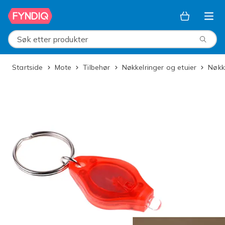
Hopp til hovedinnhold
Søk etter produkter
Startside
Mote
Tilbehør
Nøkkelringer og etuier
Nøk