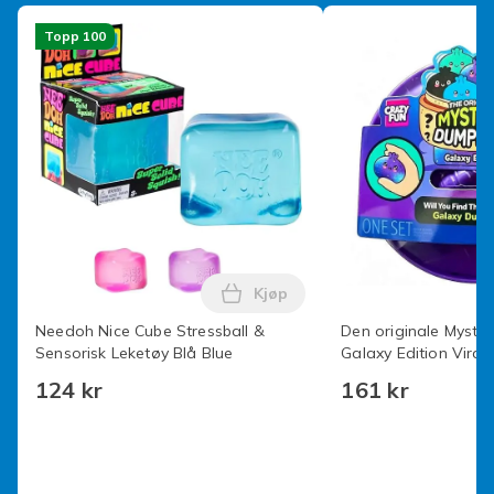
2fa668e4-07c2-4170-b062-ac1f7a66acf8
Topp 100
Produktsikkerhetsinformasjon
Kjøp
Legg Needoh Nice Cube Stressb
Needoh Nice Cube Stressball &
Den originale Myste
Sensorisk Leketøy Blå Blue
Galaxy Edition Viral
Enhjørning Okse - Til
124 kr
161 kr