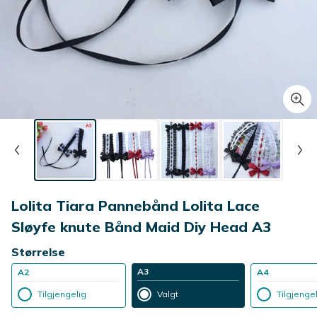
Lolita Tiara Pannebånd Lolita Lace
Sløyfe knute Bånd Maid Diy Head A3
Størrelse
A3
A2
A4
Tilgjengelig
Valgt
Tilgjenge