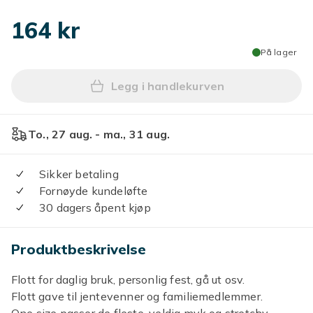
164 kr
På lager
Legg i handlekurven
Legg Lolita Tiara Pannebån
To., 27 aug. - ma., 31 aug.
Sikker betaling
Fornøyde kundeløfte
30 dagers åpent kjøp
Produktbeskrivelse
Flott for daglig bruk, personlig fest, gå ut osv.
Flott gave til jentevenner og familiemedlemmer.