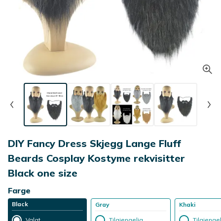
DIY Fancy Dress Skjegg Lange Fluff
Beards Cosplay Kostyme rekvisitter
Black one size
Farge
Black
Gray
Khaki
Valgt
Tilgjengelig
Tilgjenge