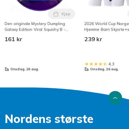
Kjøp
Legg Den originale Mystery Dumpl
Den originale Mystery Dumpling
2026 World Cup Norge 
Galaxy Edition Viral Squishy B -
Hjemme Barn Skjorte+
Enhjørning Okse - Tilfeldig farge
(Nr.9 Haaland Trykt) 2
161 kr
239 kr
4,3
onsdag, 26 aug.
onsdag, 26 aug.
Nordens største