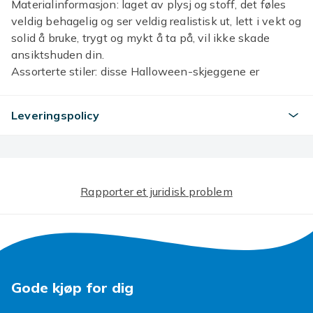
Materialinformasjon: laget av plysj og stoff, det føles
veldig behagelig og ser veldig realistisk ut, lett i vekt og
solid å bruke, trygt og mykt å ta på, vil ikke skade
ansiktshuden din.
Assorterte stiler: disse Halloween-skjeggene er
designet med forskjellige stiler, som kan matche med
forskjellige kostymer, vil gjøre deg attraktiv og fange
Leveringspolicy
flere folks øyne, gi deg en annen cosplay-opplevelse.
Navn: Stort skjegg
Hovedmateriale: Plysj + elastisk stoff
Størrelse: Lengde * bredde 25*30cm
Farge: Svart, brun, grå, hvit
Rapporter et juridisk problem
Pakke inkludert: 1 X Stort skjegg
Merk:
Skjegget vil ha flytende hår som faller.
Det er 2-3 % forskjell i henhold til manuell måling.
Vær oppmerksom på at liten fargeforskjell bør være
Gode kjøp for dig
akseptabel på grunn av lyset og .
Pa