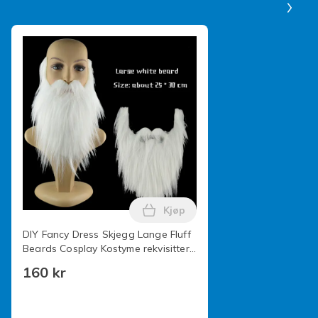
Farge
Black
Størrelse
one size
Artikkel nr.
57905abe-0916-4206-b602-a7b023cdb739
Produktsikkerhetsinformasjon
Kjøp
Legg DIY Fancy Dress Skjegg L
DIY Fancy Dress Skjegg Lange Fluff
Beards Cosplay Kostyme rekvisitter
White Onesize
160 kr