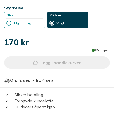
Størrelse
7*21cm
4Pcs
Tilgjengelig
Valgt
170 kr
På lager
Legg i handlekurven
Legg Blomstervase Dekorasj
On., 2 sep. - fr., 4 sep.
Sikker betaling
Fornøyde kundeløfte
30 dagers åpent kjøp