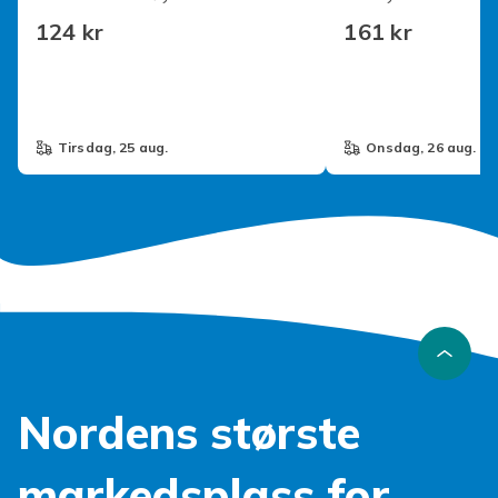
Enhjørning Okse - Til
124 kr
161 kr
tirsdag, 25 aug.
onsdag, 26 aug.
Nordens største
markedsplass for