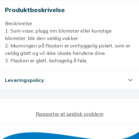
Produktbeskrivelse
Beskrivelse
1. Som vase, plugg inn blomster eller kunstige
blomster, blir den veldig vakker.
2. Munningen på flasken er omhyggelig polert, som er
veldig glatt og vil ikke skade hendene dine.
3. Flasken er glatt, behagelig å føle,
diamantmønsterdesign, full av lagdeling.
4. Velg materialer av høy kvalitet, tykke og holdbare,
Leveringspolicy
trygge og sunne.
5. Bredt bruksområde, kan dekorere stue, soverom,
kontor, spisestue, kaffebar og andre steder, er gode
valg.
spesifikasjon:
Rapporter et juridisk problem
1100% ny og høy kvalitet
2, materiale: PP
3, farge: som vist