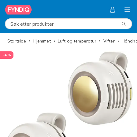
Hopp til hovedinnhold
Søk etter produkter
Startside
Hjemmet
Luft og temperatur
Vifter
Håndho
-4 %