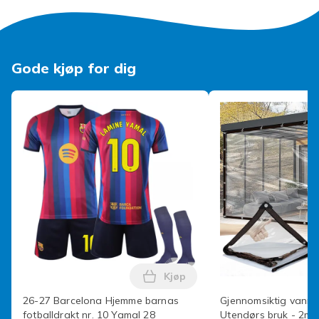
stillegående kjøleopplevelse. Den bladløse designen
bidrar til å forhindre hårfloker og forbedrer sikkerheten
under bruk.
Gode kjøp for dig
【Sommerassistent】Perfekt for kontorer, pendling,
utendørsaktiviteter, camping, piknik, reiser og daglig
bruk. Klips den til kragen eller midjebåndet for å nyte
kjølig luftstrøm mens du holder hendene fri.
Spesifikasjoner:
* Modell: MF019 midjeklips-speilvifte
* Materiale: ABS + galvanisert finish
* Batterikapasitet: 900mAh
* Batteritype: 18650 litiumbatteri
* Ladeinngang: DC 5V/800mA
Kjøp
* Strøm: Ca. 2,1W
Legg 26-27 Barcelona Hjemme b
* Ladetid: Ca. 1,6 timer
26-27 Barcelona Hjemme barnas
Gjennomsiktig vannte
fotballdrakt nr. 10 Yamal 28
Utendørs bruk - 2m 
* Hastighetsnivåer: 3 hastigheter