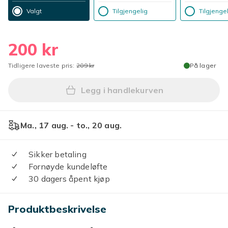
Valgt
Tilgjengelig
Tilgjenge
200 kr
Tidligere laveste pris:
209 kr
På lager
Legg i handlekurven
Legg 2-pakning bærbar klips
Ma., 17 aug. - to., 20 aug.
Sikker betaling
Fornøyde kundeløfte
30 dagers åpent kjøp
Produktbeskrivelse