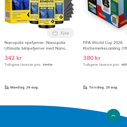
Kjøp
Legg Nanopolix ripefjerner, Nano
Nanopolix ripefjerner, Nanopolix
FIFA World Cup 2026
Ultimate bilripefjerner med Nano
Klistremerkesamling Offi
Sparkle-klut for alle bilriper
World Cup Klistremerk
342 kr
380 kr
stk [Bokssett] x50-pak
Tidligere laveste pris:
344 kr
Tidligere laveste pris:
407
mandag, 24 aug.
torsdag, 20 aug.