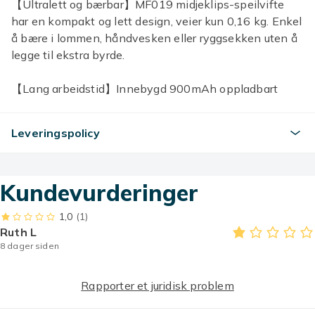
【Ultralett og bærbar】MF019 midjeklips-speilvifte
har en kompakt og lett design, veier kun 0,16 kg. Enkel
å bære i lommen, håndvesken eller ryggsekken uten å
legge til ekstra byrde.
【Lang arbeidstid】Innebygd 900mAh oppladbart
litiumbatteri med 3 justerbare hastighetsinnstillinger.
Gir opptil 6 timers kjøletid på en full lading, mens den
Leveringspolicy
effektive motoren sikrer stabil drift uten
overoppheting.
Kundevurderinger
【Innovativ og unik design】Designet med en 360°
roterende klips for allsidig håndfri bruk. Klipses enkelt
1,0
(1)
på krager, midjebånd, vesker, skrivebord, barnevogner
Ruth L
og mer, og gir kjøling der du trenger det.
8 dager siden
【Sterk, stillegående og ultrasikker】Utstyrt med et
Rapporter et juridisk problem
bladløst luftstrømsystem som reduserer driftsstøyen
betydelig. Støynivået er kontrollert under 25dB for en