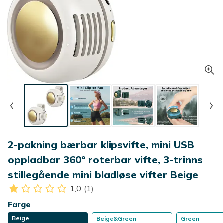
2-pakning bærbar klipsvifte, mini USB
oppladbar 360° roterbar vifte, 3-trinns
stillegående mini bladløse vifter Beige
1,0
(1)
Farge
Beige
Beige&Green
Green