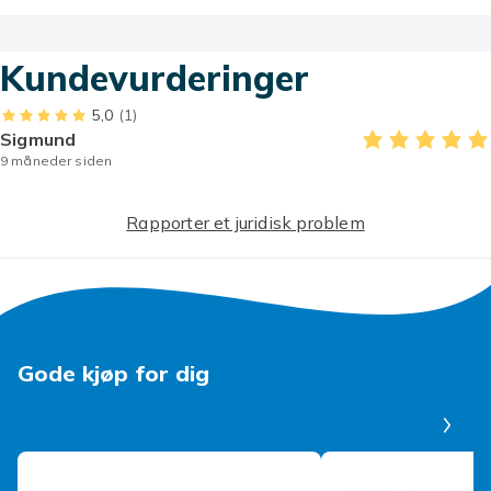
Artikkel nr.
14008f0c-b196-4203-94f7-ab34634b5ae1
Kundevurderinger
Produktsikkerhetsinformasjon
5,0
(1)
Sigmund
9 måneder siden
Rapporter et juridisk problem
Gode kjøp for dig
Pa