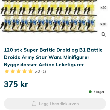
120 stk Super Battle Droid og B1 Battle
Droids Army Star Wars Minifigurer
Byggeklosser Action Lekefigurer
5,0
(1)
375 kr
På lager
Legg i handlekurven
Legg 120 stk Super Battle 