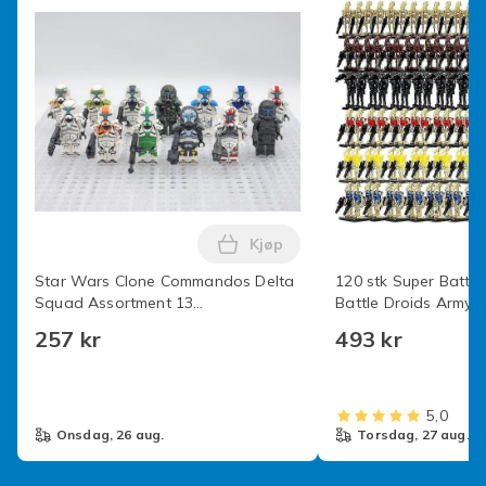
Kjøp
Legg Star Wars Clone Comman
Star Wars Clone Commandos Delta
120 stk Super Battle
Squad Assortment 13
Battle Droids Army 
Byggeklossleker
Minifigurer Byggeklo
257 kr
493 kr
Actionfigurer
5,0
onsdag, 26 aug.
torsdag, 27 aug.