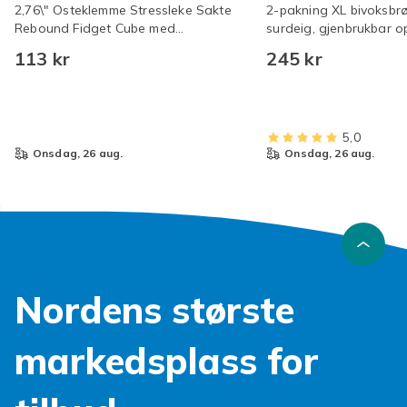
2,76\" Osteklemme Stressleke Sakte
2-pakning XL bivoksbr
Rebound Fidget Cube med
surdeig, gjenbrukbar o
Fingervakuumfølelse Angstlindring
økologisk bomull, fryse
113 kr
245 kr
Sensorisk Klemmeleke for Voksne og
Tenåringer
5,0
onsdag, 26 aug.
onsdag, 26 aug.
Nordens største
markedsplass for