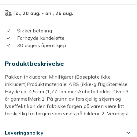
To., 20 aug. - on., 26 aug.
Sikker betaling
Fornøyde kundeløfte
30 dagers åpent kjøp
Produktbeskrivelse
Pakken inkluderer: Minifigurer (Baseplate ikke
inkludert)Produktmateriale: ABS (ikke-giftig)Størrelse:
Høyde ca. 4,5 cm (1,77 tommer)Anbefalt alder: Over 3
år gammelMerk:1. På grunn av forskjellig skjerm og
lyseffekt kan den faktiske fargen på varen være litt
forskjellig fra fargen som vises på bildene.2. Vennligst
tillat 1-3 cm måleavvik på grunn av manuell måling. (1
tomme = 2,54 cm)
Leveringspolicy