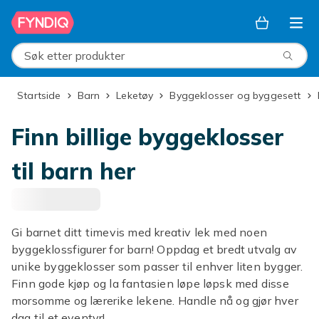
Hopp til hovedinnhold
Søk etter produkter
Startside
Barn
Leketøy
Byggeklosser og byggesett
Finn billige byggeklosser
til barn her
Gi barnet ditt timevis med kreativ lek med noen
byggeklossfigurer for barn! Oppdag et bredt utvalg av
unike byggeklosser som passer til enhver liten bygger.
Finn gode kjøp og la fantasien løpe løpsk med disse
morsomme og lærerike lekene. Handle nå og gjør hver
dag til et eventyr!