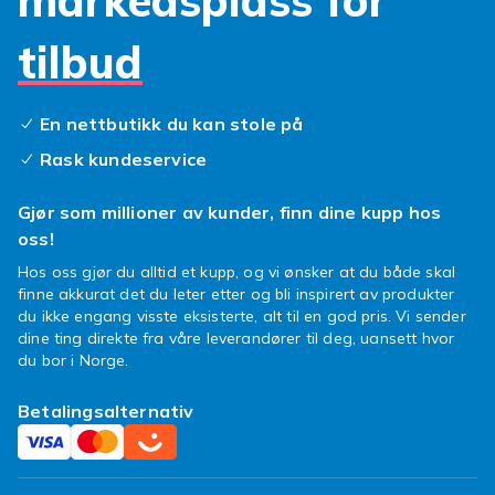
markedsplass for
sette sammen og ta fra hverandre, noe som
gjør dem perfekte for små hender som vil
tilbud
utforske og eksperimentere.
Så hvorfor ikke gi barna dine muligheten til å
En nettbutikk du kan stole på
skape sine egne små verdener? Med
byggeklossfigurer kan de bygge, rive ned og
Rask kundeservice
bygge opp igjen, noe som gir timevis med
underholdning. Utforsk vårt brede utvalg og
Gjør som millioner av kunder, finn dine kupp hos
finn billige byggeklossfigurer som vil holde
oss!
barna dine opptatt og glade. Handle her i dag
Hos oss gjør du alltid et kupp, og vi ønsker at du både skal
og la byggingen begynne!
finne akkurat det du leter etter og bli inspirert av produkter
du ikke engang visste eksisterte, alt til en god pris. Vi sender
dine ting direkte fra våre leverandører til deg, uansett hvor
du bor i Norge.
Betalingsalternativ