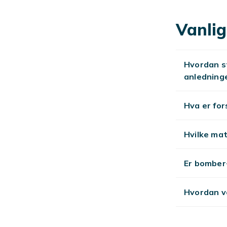
alle aldre og 
Stil og k
Vanlig
Trendy og klas
Utforsk
Hvordan st
anledning
Se
mote
.
Hva er for
Hvilke mat
Er bomber-
Hvordan ve