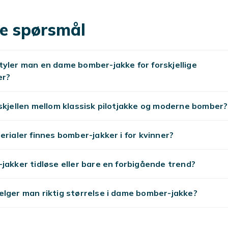
stiler. Nyheter daglig.
valitet
e spørsmål
sisk, fra hverdag til fest. Velg etter stil og budsjett.
 mer
yler man en dame bomber-jakke for forskjellige
er?
skjellen mellom klassisk pilotjakke og moderne bomber?
erialer finnes bomber-jakker i for kvinner?
jakker tidløse eller bare en forbigående trend?
lger man riktig størrelse i dame bomber-jakke?