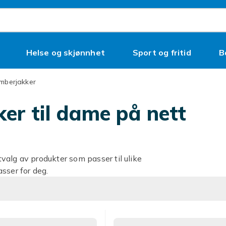
Helse og skjønnhet
Sport og fritid
B
omberjakker
ker til dame på nett
valg av produkter som passer til ulike
sser for deg.