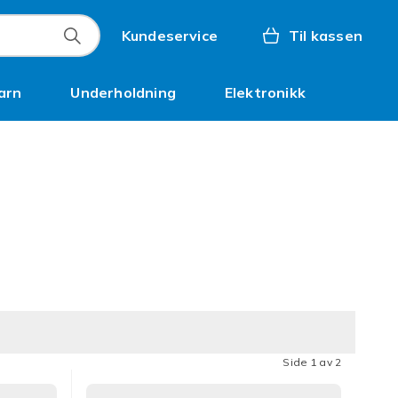
Kundeservice
Til kassen
arn
Underholdning
Elektronikk
Kampanjer
Side 1 av 2