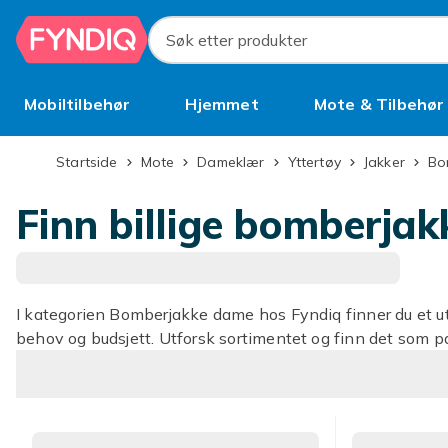
Hopp til hovedinnhold
Søk etter produkter
Mobiltilbehør
Hjemmet
Mote & Tilbehør
Brukt
Startside
Mote
Dameklær
Yttertøy
Jakker
B
Finn billige bomberjak
I kategorien Bomberjakke dame hos Fyndiq finner du et ut
behov og budsjett. Utforsk sortimentet og finn det som pa