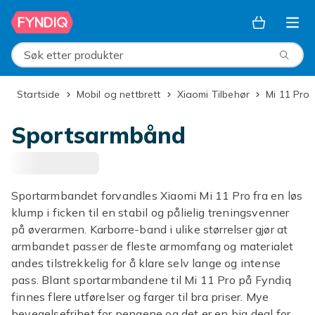
Hopp til hovedinnhold
Søk etter produkter
Startside
Mobil og nettbrett
Xiaomi Tilbehør
Mi 11 Pro
Sportsarmbånd
Sportarmbandet forvandles Xiaomi Mi 11 Pro fra en løs
klump i ficken til en stabil og pålielig treningsvenner
på øverarmen. Karborre-band i ulike størrelser gjør at
armbandet passer de fleste armomfang og materialet
andes tilstrekkelig for å klare selv lange og intense
pass. Blant sportarmbandene til Mi 11 Pro på Fyndiq
finnes flere utførelser og farger til bra priser. Mye
bevegelsefrihet for pengene og det er en big deal for