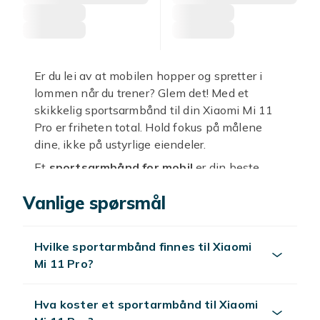
Er du lei av at mobilen hopper og spretter i
lommen når du trener? Glem det! Med et
skikkelig sportsarmbånd til din Xiaomi Mi 11
Pro er friheten total. Hold fokus på målene
dine, ikke på ustyrlige eiendeler.
Et
sportsarmbånd for mobil
er din beste
treningskamerat. Det holder din dyrebare
Vanlige spørsmål
Xiaomi Mi 11 Pro trygt festet til armen,
uansett aktivitet. Tenk deg å kunne lytte til
favorittlåtene, følge med på treningsapper
Hvilke sportarmbånd finnes til Xiaomi
eller svare på en kjapp melding uten å måtte
Mi 11 Pro?
stoppe opp. Disse smarte
treningsarmbåndene
er designet for å gi deg
maksimal bevegelsesfrihet og komfort, slik at
Hva koster et sportarmbånd til Xiaomi